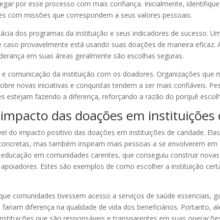
avegar por esse processo com mais confiança. Inicialmente, identifi
uições com missões que correspondem a seus valores pessoais.
icácia dos programas da instituição e seus indicadores de sucesso. 
 caso provavelmente está usando suas doações de maneira eficaz. A 
liderança em suas áreas geralmente são escolhas seguras.
to e comunicação da instituição com os doadores. Organizações que
obre novas iniciativas e conquistas tendem a ser mais confiáveis. P
estejam fazendo a diferença, reforçando a razão do porquê escolher 
o impacto das doações em instituições 
vel do impacto positivo das doações em instituições de caridade. E
oncretas, mas também inspiram mais pessoas a se envolverem em cau
ducação em comunidades carentes, que conseguiu construir novas sa
apoiadores. Estes são exemplos de como escolher a instituição cert
que comunidades tivessem acesso a serviços de saúde essenciais, g
fariam diferença na qualidade de vida dos beneficiários. Portanto, a
instituições que são responsáveis e transparentes em suas operaçõe