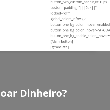
button_two_custom_padding=”10px|
custom_padding=”|||0px||”
locked=”off”
global_colors_info=”{}”
button_one_bg_color__hover_enable
button_one_bg_color__hover=”#7CD
button_one_bg_enable_color__hover=
[/dsm_button]
[gtranslate]
Doar Dinheiro?