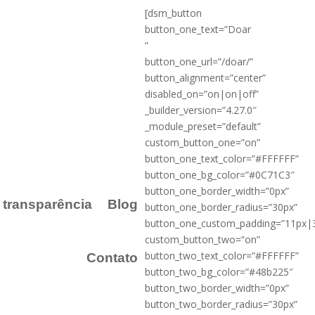
[dsm_button
button_one_text=”Doar
”
button_one_url=”/doar/”
button_alignment=”center”
disabled_on=”on|on|off”
_builder_version=”4.27.0″
_module_preset=”default”
custom_button_one=”on”
button_one_text_color=”#FFFFFF”
button_one_bg_color=”#0C71C3″
button_one_border_width=”0px”
a transparência
Blog
button_one_border_radius=”30px”
button_one_custom_padding=”11px|
custom_button_two=”on”
button_two_text_color=”#FFFFFF”
Contato
button_two_bg_color=”#48b225″
button_two_border_width=”0px”
button_two_border_radius=”30px”