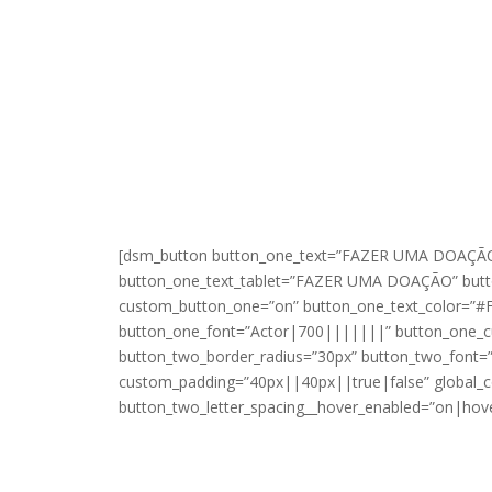
TRANSFORMA
[dsm_button button_one_text=”FAZER UMA DOAÇÃO” 
button_one_text_tablet=”FAZER UMA DOAÇÃO” button
custom_button_one=”on” button_one_text_color=”#F
button_one_font=”Actor|700|||||||” button_one_
button_two_border_radius=”30px” button_two_font
custom_padding=”40px||40px||true|false” global_co
button_two_letter_spacing__hover_enabled=”on|hove