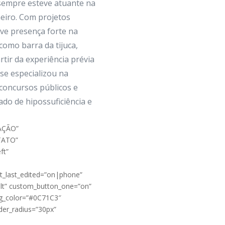
 sempre esteve atuante na
eiro. Com projetos
eve presença forte na
como barra da tijuca,
rtir da experiência prévia
 se especializou na
concursos públicos e
ado de hipossuficiência e
AÇÃO”
NTATO”
ft”
t_last_edited=”on|phone”
ult” custom_button_one=”on”
bg_color=”#0C71C3″
der_radius=”30px”