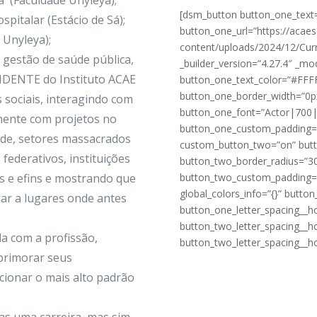
a (Faculdade Unyleya);
[dsm_button button_one_te
pitalar (Estácio de Sá);
button_one_url=”https://acaes
 Unyleya);
content/uploads/2024/12/Curr
gestão de saúde pública,
_builder_version=”4.27.4″ _m
IDENTE do Instituto ACAE
button_one_text_color=”#FFF
button_one_border_width=”0p
 sociais, interagindo com
button_one_font=”Actor|700
mente com projetos no
button_one_custom_padding=
ade, setores massacrados
custom_button_two=”on” but
federativos, instituições
button_two_border_radius=”3
s e efins e mostrando que
button_two_custom_padding=”
global_colors_info=”{}” butt
r a lugares onde antes
button_one_letter_spacing__h
button_two_letter_spacing__
a com a profissão,
button_two_letter_spacing__h
primorar seus
cionar o mais alto padrão