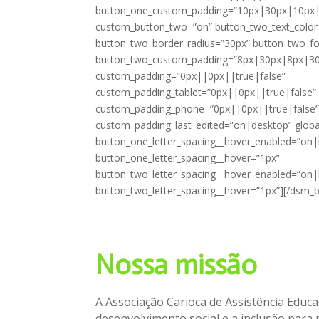
button_one_custom_padding=”10px|30px|10px|
custom_button_two=”on” button_two_text_colo
button_two_border_radius=”30px” button_two_f
button_two_custom_padding=”8px|30px|8px|30
custom_padding=”0px||0px||true|false”
custom_padding_tablet=”0px||0px||true|false”
custom_padding_phone=”0px||0px||true|false
custom_padding_last_edited=”on|desktop” global
button_one_letter_spacing__hover_enabled=”on|
button_one_letter_spacing__hover=”1px”
button_two_letter_spacing__hover_enabled=”on|
button_two_letter_spacing__hover=”1px”][/dsm_
Nossa missão
A Associação Carioca de Assistência Educ
desenvolvimento social e a inclusão para