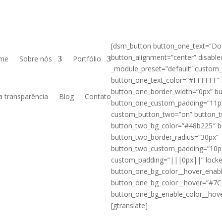
[dsm_button button_one_text=”Doa
button_alignment=”center” disable
me
Sobre nós
Portfólio
_module_preset=”default” custom
button_one_text_color=”#FFFFFF”
button_one_border_width=”0px” bu
a transparência
Blog
Contato
button_one_custom_padding=”11p
custom_button_two=”on” button_t
button_two_bg_color=”#48b225″ b
button_two_border_radius=”30px”
button_two_custom_padding=”10p
custom_padding=”|||0px||” locked=
button_one_bg_color__hover_enab
button_one_bg_color__hover=”#7
button_one_bg_enable_color__hove
[gtranslate]