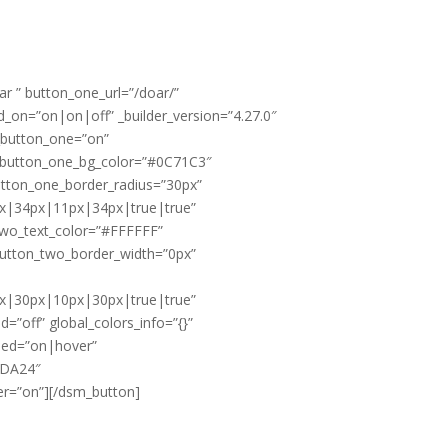
r ” button_one_url=”/doar/”
d_on=”on|on|off” _builder_version=”4.27.0″
_button_one=”on”
 button_one_bg_color=”#0C71C3″
tton_one_border_radius=”30px”
x|34px|11px|34px|true|true”
wo_text_color=”#FFFFFF”
utton_two_border_width=”0px”
x|30px|10px|30px|true|true”
”off” global_colors_info=”{}”
led=”on|hover”
CDA24″
r=”on”][/dsm_button]