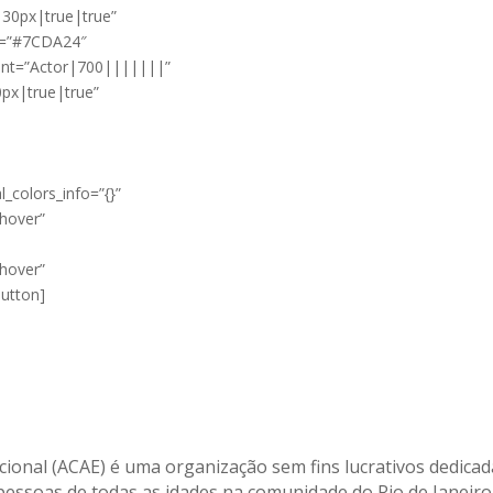
30px|true|true”
r=”#7CDA24″
ont=”Actor|700|||||||”
px|true|true”
”
_colors_info=”{}”
hover”
hover”
button]
acional (ACAE) é uma organização sem fins lucrativos dedica
 pessoas de todas as idades na comunidade do Rio de Janeiro