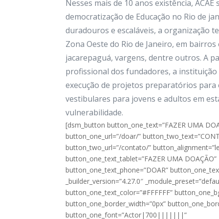
Nesses mais de 10 anos existência, ACAE
democratização de Educação no Rio de jan
duradouros e escaláveis, a organização t
Zona Oeste do Rio de Janeiro, em bairros 
jacarepaguá, vargens, dentre outros. A pa
profissional dos fundadores, a instituição
execução de projetos preparatórios para 
vestibulares para jovens e adultos em est
vulnerabilidade.
[dsm_button button_one_text=”FAZER UMA DO
button_one_url=”/doar/” button_two_text=”CO
button_two_url=”/contato/” button_alignment=”le
button_one_text_tablet=”FAZER UMA DOAÇÃO”
button_one_text_phone=”DOAR” button_one_tex
_builder_version=”4.27.0″ _module_preset=”defa
button_one_text_color=”#FFFFFF” button_one_
button_one_border_width=”0px” button_one_bor
button_one_font=”Actor|700|||||||”