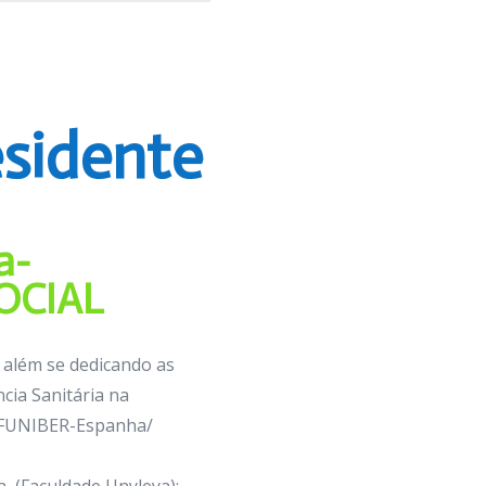
esidente
a-
SOCIAL
 além se dedicando as
cia Sanitária na
 (FUNIBER-Espanha/