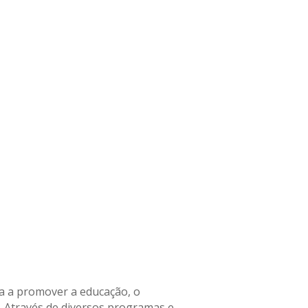
da a promover a educação, o
. Através de diversos programas e