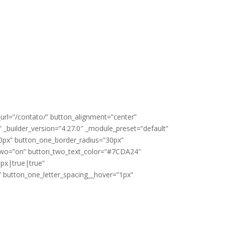
ENTO SOCIAL
l=”/contato/” button_alignment=”center”
uilder_version=”4.27.0″ _module_preset=”default”
px” button_one_border_radius=”30px”
wo=”on” button_two_text_color=”#7CDA24″
px|true|true”
 button_one_letter_spacing__hover=”1px”