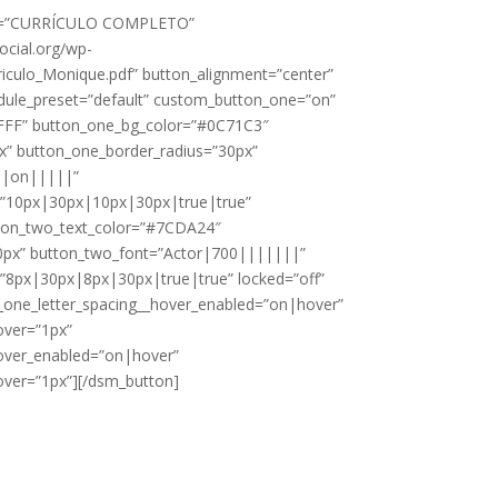
xt=”CURRÍCULO COMPLETO”
ocial.org/wp-
iculo_Monique.pdf” button_alignment=”center”
odule_preset=”default” custom_button_one=”on”
FFF” button_one_bg_color=”#0C71C3″
x” button_one_border_radius=”30px”
||on|||||”
”10px|30px|10px|30px|true|true”
ton_two_text_color=”#7CDA24″
0px” button_two_font=”Actor|700|||||||”
8px|30px|8px|30px|true|true” locked=”off”
on_one_letter_spacing__hover_enabled=”on|hover”
over=”1px”
hover_enabled=”on|hover”
over=”1px”][/dsm_button]