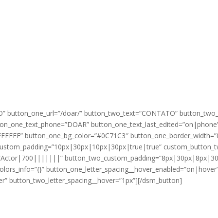
NDO VIDAS ATRAVÉS DA EDUCAÇÃO E DO DESENVOLVIM
button_one_url=”/doar/” button_two_text=”CONTATO” button_two_ur
_one_text_phone=”DOAR” button_one_text_last_edited=”on|phone” _b
FFFFF” button_one_bg_color=”#0C71C3″ button_one_border_width=”0
custom_padding=”10px|30px|10px|30px|true|true” custom_button_t
=”Actor|700|||||||” button_two_custom_padding=”8px|30px|8px|30
lors_info=”{}” button_one_letter_spacing__hover_enabled=”on|hover”
r” button_two_letter_spacing__hover=”1px”][/dsm_button]