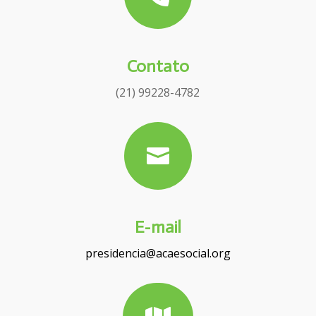
Contato
(21) 99228-4782

E-mail
presidencia@acaesocial.org