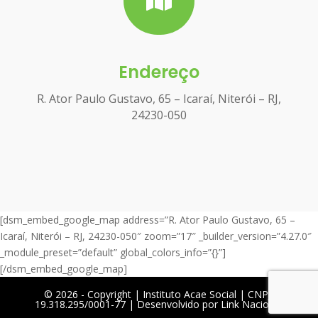

Endereço
R. Ator Paulo Gustavo, 65 – Icaraí, Niterói – RJ,
24230-050
[dsm_embed_google_map address=”R. Ator Paulo Gustavo, 65 –
Icaraí, Niterói – RJ, 24230-050″ zoom=”17″ _builder_version=”4.27.0″
_module_preset=”default” global_colors_info=”{}”]
[/dsm_embed_google_map]
©️ 2026 - Copyright | Instituto Acae Social | CNPJ:
19.318.295/0001-77 | Desenvolvido por
Link Nacional