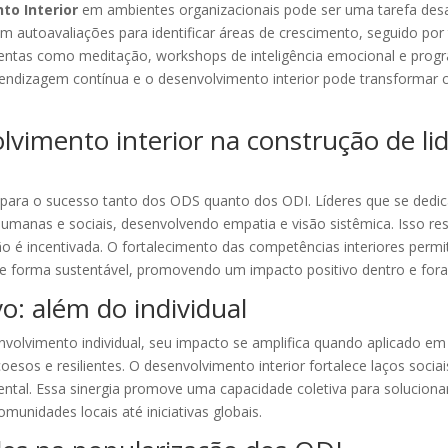
to Interior
em ambientes organizacionais pode ser uma tarefa desaf
autoavaliações para identificar áreas de crescimento, seguido po
amentas como meditação, workshops de inteligência emocional e prog
ndizagem contínua e o desenvolvimento interior pode transformar cu
olvimento interior na construção de li
para o sucesso tanto dos ODS quanto dos ODI. Líderes que se dedic
anas e sociais, desenvolvendo empatia e visão sistêmica. Isso res
o é incentivada. O fortalecimento das competências interiores permi
e forma sustentável, promovendo um impacto positivo dentro e fora
o: além do individual
envolvimento individual, seu impacto se amplifica quando aplicado 
oesos e resilientes. O desenvolvimento interior fortalece laços soci
ntal. Essa sinergia promove uma capacidade coletiva para solucionar
unidades locais até iniciativas globais.