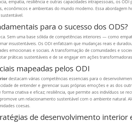
ncia, empatia, resiliência e outras capacidades intrapessoais, os OD
iais, econômicos e ambientais do mundo moderno. Essa abordagem h
sustentável.
ndamentais para o sucesso dos ODS?
eca. Sem uma base sólida de competências interiores — como empatia, 
rnar insustentáveis. Os ODI enfatizam que mudanças reais e durado
dades emocionais e sociais. A transformação de comunidades e socie
otar práticas sustentáveis e de se engajar em ações transformadora
ciais mapeadas pelos ODI
rior
destacam várias competências essenciais para o desenvolvimento
acidade de entender e gerenciar suas próprias emoções e as dos outr
forma criativa e eficaz; resiliência, que permite aos indivíduos se 
 promove um relacionamento sustentável com o ambiente natural. Além
nidades coesas.
atégias de desenvolvimento interior 