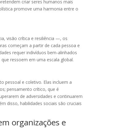
I pretendem criar seres humanos mais
olística promove uma harmonia entre o
visão crítica e resiliência —, os
uras começam a partir de cada pessoa e
dades requer indivíduos bem-alinhados
s que ressoem em uma escala global.
 pessoal e coletivo. Elas incluem a
os; pensamento crítico, que é
recuperarem de adversidades e continuarem
 disso, habilidades sociais são cruciais
em organizações e