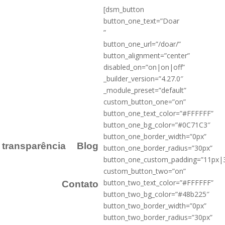
[dsm_button
button_one_text=”Doar
”
button_one_url=”/doar/”
button_alignment=”center”
disabled_on=”on|on|off”
_builder_version=”4.27.0″
_module_preset=”default”
custom_button_one=”on”
button_one_text_color=”#FFFFFF”
button_one_bg_color=”#0C71C3″
button_one_border_width=”0px”
a transparência
Blog
button_one_border_radius=”30px”
button_one_custom_padding=”11px|
custom_button_two=”on”
button_two_text_color=”#FFFFFF”
Contato
button_two_bg_color=”#48b225″
button_two_border_width=”0px”
button_two_border_radius=”30px”