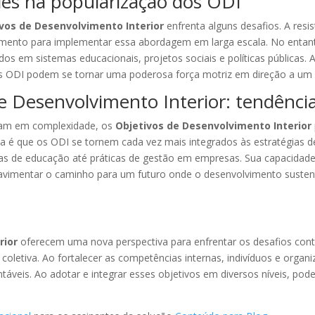
des na popularização dos ODI
vos de Desenvolvimento Interior
enfrenta alguns desafios. A resi
mento para implementar essa abordagem em larga escala. No entanto,
s em sistemas educacionais, projetos sociais e políticas públicas.
 os ODI podem se tornar uma poderosa força motriz em direção a um 
e Desenvolvimento Interior: tendência
tam em complexidade, os
Objetivos de Desenvolvimento Interior
a é que os ODI se tornem cada vez mais integrados às estratégias 
icas de educação até práticas de gestão em empresas. Sua capacidade
pavimentar o caminho para um futuro onde o desenvolvimento sustent
rior
oferecem uma nova perspectiva para enfrentar os desafios c
oletiva. Ao fortalecer as competências internas, indivíduos e orga
táveis. Ao adotar e integrar esses objetivos em diversos níveis, p