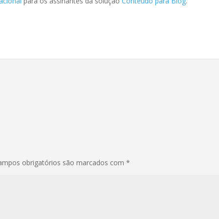
acional
para os assinantes da solução
Conteúdo para Blog
.
ampos obrigatórios são marcados com
*