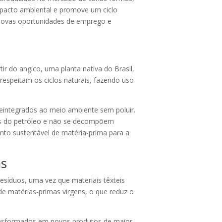
impacto ambiental e promove um ciclo
 novas oportunidades de emprego e
ir do angico, uma planta nativa do Brasil,
respeitam os ciclos naturais, fazendo uso
 reintegrados ao meio ambiente sem poluir.
adas do petróleo e não se decompõem
ento sustentável de matéria-prima para a
as
resíduos, uma vez que materiais têxteis
e matérias-primas virgens, o que reduz o
transformados em novos produtos de maior