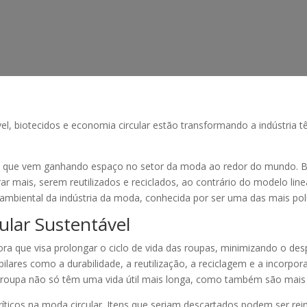
, biotecidos e economia circular estão transformando a indústria têxt
o que vem ganhando espaço no setor da moda ao redor do mundo. Ba
 mais, serem reutilizados e reciclados, ao contrário do modelo linear
o ambiental da indústria da moda, conhecida por ser uma das mais p
ular Sustentável
a que visa prolongar o ciclo de vida das roupas, minimizando o desp
pilares como a durabilidade, a reutilização, a reciclagem e a incorp
e roupa não só têm uma vida útil mais longa, como também são mais 
críticos na moda circular. Itens que seriam descartados podem ser re