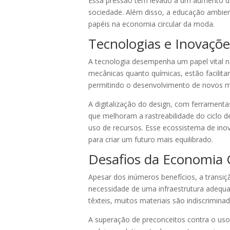
Essa pressão tem levado a um aumento das
sociedade. Além disso, a educação ambie
papéis na economia circular da moda.
Tecnologias e Inovaçõ
A tecnologia desempenha um papel vital n
mecânicas quanto químicas, estão facilita
permitindo o desenvolvimento de novos ma
A digitalização do design, com ferrament
que melhoram a rastreabilidade do ciclo d
uso de recursos. Esse ecossistema de ino
para criar um futuro mais equilibrado.
Desafios da Economia 
Apesar dos inúmeros benefícios, a transiç
necessidade de uma infraestrutura adequad
têxteis, muitos materiais são indiscrimin
A superação de preconceitos contra o uso