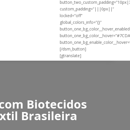
button_two_custom_padding=”10px|
custom_padding=”|||0px||”
locked=”off”
global_colors_info=”{}”
button_one_bg_color__hover_enable
button_one_bg_color__hover=”#7CD
button_one_bg_enable_color__hover=
[/dsm_button]
[gtranslate]
 com Biotecidos
til Brasileira