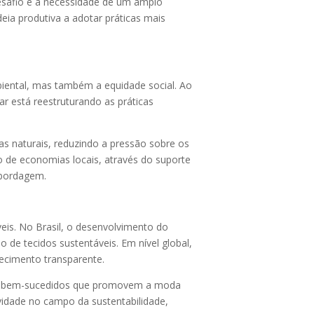
esafio é a necessidade de um amplo
ia produtiva a adotar práticas mais
iental, mas também a equidade social. Ao
ar está reestruturando as práticas
s naturais, reduzindo a pressão sobre os
o de economias locais, através do suporte
abordagem.
eis. No Brasil, o desenvolvimento do
 de tecidos sustentáveis. Em nível global,
ecimento transparente.
rços bem-sucedidos que promovem a moda
tividade no campo da sustentabilidade,