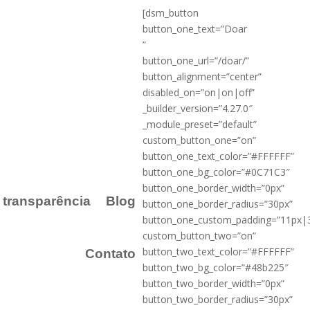
[dsm_button
button_one_text=”Doar
”
button_one_url=”/doar/”
button_alignment=”center”
disabled_on=”on|on|off”
_builder_version=”4.27.0″
_module_preset=”default”
custom_button_one=”on”
button_one_text_color=”#FFFFFF”
button_one_bg_color=”#0C71C3″
button_one_border_width=”0px”
a transparência
Blog
button_one_border_radius=”30px”
button_one_custom_padding=”11px|
custom_button_two=”on”
button_two_text_color=”#FFFFFF”
Contato
button_two_bg_color=”#48b225″
button_two_border_width=”0px”
button_two_border_radius=”30px”