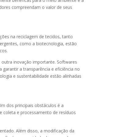
lmente benéficas para o meio ambiente e a
idores compreendam o valor de seus
ões na reciclagem de tecidos, tanto
mergentes, como a biotecnologia, estão
cos.
é outra inovação importante. Softwares
arantir a transparência e eficiência no
logia e sustentabilidade estão alinhadas
Um dos principais obstáculos é a
 de coleta e processamento de resíduos
entado. Além disso, a modificação da