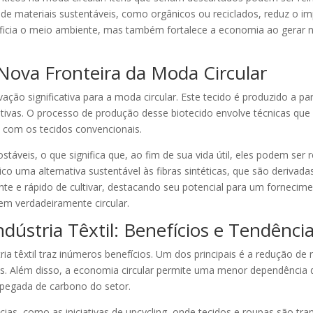
 de materiais sustentáveis, como orgânicos ou reciclados, reduz o 
neficia o meio ambiente, mas também fortalece a economia ao gerar
 Nova Fronteira da Moda Circular
ção significativa para a moda circular. Este tecido é produzido a part
ivas. O processo de produção desse biotecido envolve técnicas que 
com os tecidos convencionais.
táveis, o que significa que, ao fim de sua vida útil, eles podem ser
ngico uma alternativa sustentável às fibras sintéticas, que são deriv
nte e rápido de cultivar, destacando seu potencial para um fornecim
em verdadeiramente circular.
dústria Têxtil: Benefícios e Tendênci
ia têxtil traz inúmeros benefícios. Um dos principais é a redução de 
. Além disso, a economia circular permite uma menor dependência d
 pegada de carbono do setor.
ncias, como as iniciativas de upcycling, onde tecidos e roupas são 