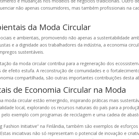
estimento e mudanças nos modelos de negócios tradicionais. Outro d
fluenciar não apenas consumidores, mas também profissionais na cade
ientais da Moda Circular
ociais e ambientais, promovendo não apenas a sustentabilidade amb
stas e a dignidade aos trabalhadores da indústria, a economia circul
mpregos sustentáveis.
tação da moda circular contribui para a regeneração dos ecossistema
 de efeito estufa. A reconstrução de comunidades e o fortaleciment
conomia compartilhada, são outras importantes contribuições desta 
cais de Economia Circular na Moda
moda circular estão emergindo, inspirando práticas mais sustentáv
idade local, explorando os recursos naturais do país para a produção
 pelo exemplo com programas de reciclagem e uma cadeia de abast
ing Fashion Initiative” na Finlândia, também são exemplos de esfo
. Estas iniciativas não só representam o potencial de inovação e cria