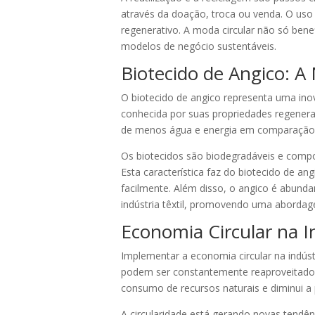
através da doação, troca ou venda. O uso
regenerativo. A moda circular não só be
modelos de negócio sustentáveis.
Biotecido de Angico: A
O biotecido de angico representa uma inova
conhecida por suas propriedades regenerat
de menos água e energia em comparação 
Os biotecidos são biodegradáveis e compos
Esta característica faz do biotecido de a
facilmente. Além disso, o angico é abunda
indústria têxtil, promovendo uma abordag
Economia Circular na In
Implementar a economia circular na indústr
podem ser constantemente reaproveitados
consumo de recursos naturais e diminui a
A circularidade está gerando novas tendê