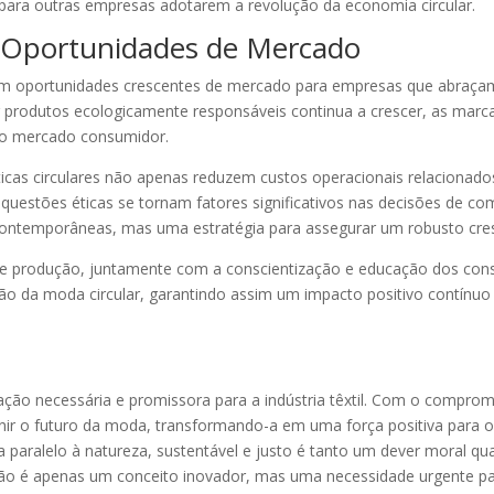
a outras empresas adotarem a revolução da economia circular.
e Oportunidades de Mercado
com oportunidades crescentes de mercado para empresas que abraçam
 produtos ecologicamente responsáveis continua a crescer, as marc
no mercado consumidor.
ticas circulares não apenas reduzem custos operacionais relacion
 questões éticas se tornam fatores significativos nas decisões de co
contemporâneas, mas uma estratégia para assegurar um robusto cr
 de produção, juntamente com a conscientização e educação dos con
ção da moda circular, garantindo assim um impacto positivo contínuo 
ação necessária e promissora para a indústria têxtil. Com o compr
inir o futuro da moda, transformando-a em uma força positiva para o
 paralelo à natureza, sustentável e justo é tanto um dever moral 
l não é apenas um conceito inovador, mas uma necessidade urgente pa