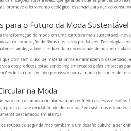
 certificações sustentáveis, que garantem que as práticas são rea
ntal promove o letramento ecológico, essencial para que os consum
es para o Futuro da Moda Sustentável
a transformação da moda em uma estrutura mais sustentável. Inovaç
ndo a reincorporação de fibras nos ciclos produtivos. Tecnologias e
teriais biodegradáveis, reduzindo a necessidade de polímeros plásti
as que otimizam o uso de matéria-prima e minimizam o desperdício, 
e vida dos produtos estão sendo implementados pelas empresas para g
vações indica um caminho promissor para a moda circular, onde tecno
Circular na Moda
ão para uma economia circular na moda enfrenta diversos desafios. 
a para coleta e reciclabilidade de tecidos. Sem sistemas eficientes
adamente descartados em aterros.
 de roupas de segunda mão também é um desafio cultural a ser enfr