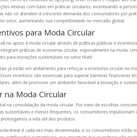
eções inteiras com base em práticas circulares, incentivando a pers
cias não só atendem à crescente demanda dos consumidores por prá
no setor, aumentando sua competitividade no mercado global.
centivos para Moda Circular
o apoio à moda circular através de políticas públicas e incentivos f
 integram práticas de economia circular, especialmente na moda. U
o para inovações sustentáveis no setor têxtil.
tais já estão em andamento para reforçar a economia circular na moda
 Esses incentivos são essenciais para superar barreiras financeiras 
culares, além de promover um ambiente favorável à inovação e sustent
 na Moda Circular
l na consolidação da moda circular. Por meio de escolhas conscien
as sustentáveis e menos frequentes, os consumidores impulsionam 
e prolongamos a vida útil dos produtos.
oda linear é cada vez mais disseminada, e os consumidores estão ex