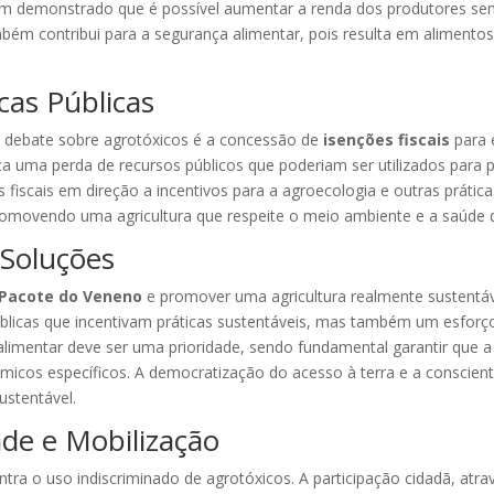
êm demonstrado que é possível aumentar a renda dos produtores sem 
ém contribui para a segurança alimentar, pois resulta em alimentos
icas Públicas
 debate sobre agrotóxicos é a concessão de
isenções fiscais
para e
lica uma perda de recursos públicos que poderiam ser utilizados para
as fiscais em direção a incentivos para a agroecologia e outras práti
promovendo uma agricultura que respeite o meio ambiente e a saúde 
 Soluções
Pacote do Veneno
e promover uma agricultura realmente sustentáv
públicas que incentivam práticas sustentáveis, mas também um esfor
alimentar deve ser uma prioridade, sendo fundamental garantir que a
ômicos específicos. A democratização do acesso à terra e a conscien
ustentável.
ade e Mobilização
ontra o uso indiscriminado de agrotóxicos. A participação cidadã, atra