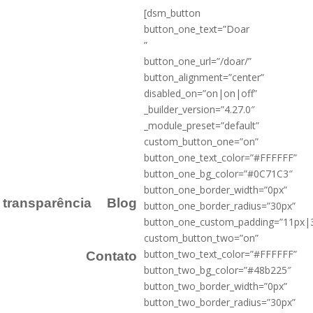
[dsm_button
button_one_text=”Doar
”
button_one_url=”/doar/”
button_alignment=”center”
disabled_on=”on|on|off”
_builder_version=”4.27.0″
_module_preset=”default”
custom_button_one=”on”
button_one_text_color=”#FFFFFF”
button_one_bg_color=”#0C71C3″
button_one_border_width=”0px”
a transparência
Blog
button_one_border_radius=”30px”
button_one_custom_padding=”11px|
custom_button_two=”on”
button_two_text_color=”#FFFFFF”
Contato
button_two_bg_color=”#48b225″
button_two_border_width=”0px”
button_two_border_radius=”30px”