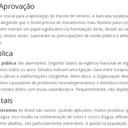
 Aprovação
or crucial para a aprovação do Pacote do Veneno. A bancada ruralis
alegando que o Brasil precisa de mecanismos mais flexíveis para com
ém tiveram um papel significativo na formulação da lei, devido ao 
is, muitas vezes, superaram as preocupações de saúde pública e amb
s.
lica
 pública
são alarmantes. Segundo dados da Agência Nacional de Vigilâ
eiros todos os anos. Estudos indicam uma ligação clara entre a expo
 câncer e malformações congênitas. Além disso, a Organização Mund
ntes causadores de problemas neurodegenerativos e distúrbios horm
m contato direto com essas substâncias e, frequentemente, não disp
tais
sistemas
do Brasil são vastos. Quando aplicados, muitos produtos q
água. Isso resulta na contaminação de solos e cursos d’água, afetand
como abelhas, são particularmente vulneráveis. A queda na população