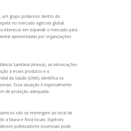
ta, um grupo poderoso dentro do
petir no mercado agrícola global.
seu interesse em expandir o mercado para
iental apresentadas por organizações
ncia Sanitária (Anvisa), as intoxicações
sição a esses produtos e o
ial da Saúde (OMS) identifica os
onais. Essa situação é especialmente
õem de proteção adequada.
uímicos não se restringem ao local de
o a fauna e flora locais. Espécies
 desses polinizadores essenciais pode