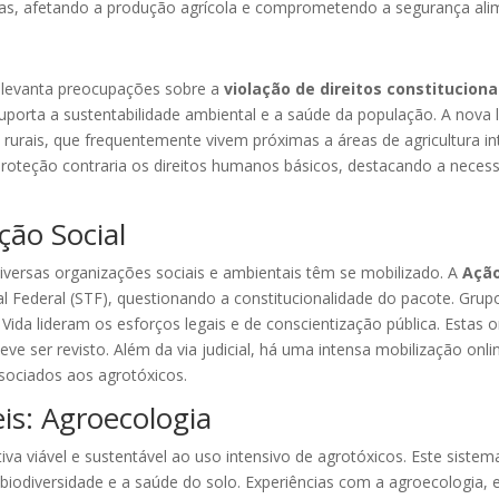
ntas, afetando a produção agrícola e comprometendo a segurança ali
s levanta preocupações sobre a
violação de direitos constituciona
suporta a sustentabilidade ambiental e a saúde da população. A nova l
urais, que frequentemente vivem próximas a áreas de agricultura int
oteção contraria os direitos humanos básicos, destacando a necessi
ção Social
versas organizações sociais e ambientais têm se mobilizado. A
Ação
l Federal (STF), questionando a constitucionalidade do pacote. G
ida lideram os esforços legais e de conscientização pública. Estas
deve ser revisto. Além da via judicial, há uma intensa mobilização o
ssociados aos agrotóxicos.
is: Agroecologia
a viável e sustentável ao uso intensivo de agrotóxicos. Este sistema
biodiversidade e a saúde do solo. Experiências com a agroecologia