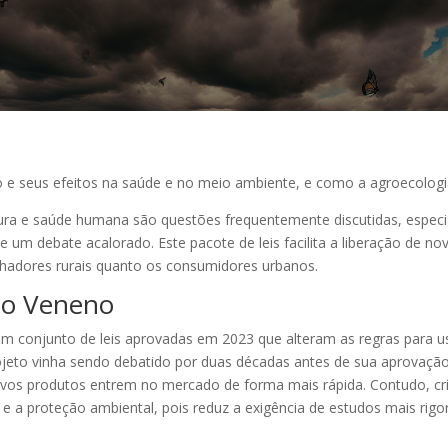
e seus efeitos na saúde e no meio ambiente, e como a agroecologia
tura e saúde humana são questões frequentemente discutidas, especi
 um debate acalorado. Este pacote de leis facilita a liberação de n
alhadores rurais quanto os consumidores urbanos.
do Veneno
um conjunto de leis aprovadas em 2023 que alteram as regras para uso
eto vinha sendo debatido por duas décadas antes de sua aprovação fin
ovos produtos entrem no mercado de forma mais rápida. Contudo, crí
 a proteção ambiental, pois reduz a exigência de estudos mais rigo