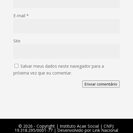
E-mail
*
Site
Salvar meus dados neste navegador para a
próxima vez que eu comentar.
Enviar comentário
©️ 2026 - Copyright | Instituto Acae Social | CNPJ:
19.318.295/0001-77 | Desenvolvido por
Link Nacional