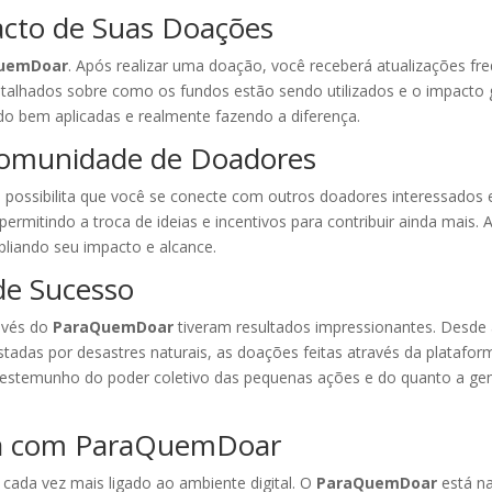
cto de Suas Doações
uemDoar
. Após realizar uma doação, você receberá atualizações f
s detalhados sobre como os fundos estão sendo utilizados e o impact
ndo bem aplicadas e realmente fazendo a diferença.
Comunidade de Doadores
ossibilita que você se conecte com outros doadores interessados 
permitindo a troca de ideias e incentivos para contribuir ainda mais
liando seu impacto e alcance.
 de Sucesso
avés do
ParaQuemDoar
tiveram resultados impressionantes. Desde
tadas por desastres naturais, as doações feitas através da platafor
m testemunho do poder coletivo das pequenas ações e do quanto a g
pia com ParaQuemDoar
 cada vez mais ligado ao ambiente digital. O
ParaQuemDoar
está na