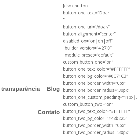
[dsm_button
button_one_text=”Doar
”
button_one_url=”/doar/”
button_alignment=”center”
disabled_on=”on|on|off”
_builder_version=”4.27.0″
_module_preset=”default”
custom_button_one=”on”
button_one_text_color=”#FFFFFF”
button_one_bg_color=”#0C71C3″
button_one_border_width=”0px”
a transparência
Blog
button_one_border_radius=”30px”
button_one_custom_padding=”11px|
custom_button_two=”on”
button_two_text_color=”#FFFFFF”
Contato
button_two_bg_color=”#48b225″
button_two_border_width=”0px”
button_two_border_radius=”30px”