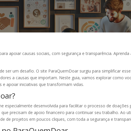
ra apoiar causas sociais, com segurança e transparência. Aprenda 
de ser um desafio. O site ParaQuemDoar surgiu para simplificar es
oadores a causas que importam. Neste guia, vamos explorar como vo
 e apoiar iniciativas que transformam vidas.
oar?
e especialmente desenvolvida para facilitar o processo de doações 
 que precisam de apoio financeiro para continuar seu trabalho. Ao uti
ade de projetos em poucos cliques, com toda a segurança e transparê
a no ParaQuemDoar