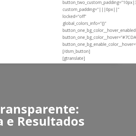
button_two_custom_padding=”10px|
custom_padding=”|||0px||”
locked=”off”
global_colors_info=”{}”
button_one_bg_color__hover_enable
button_one_bg_color__hover=”#7CD
button_one_bg_enable_color__hover=
[/dsm_button]
[gtranslate]
Transparente:
a e Resultados