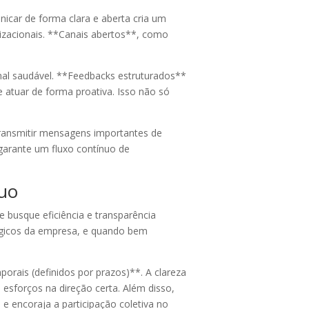
icar de forma clara e aberta cria um
izacionais. **Canais abertos**, como
nal saudável. **Feedbacks estruturados**
atuar de forma proativa. Isso não só
transmitir mensagens importantes de
 garante um fluxo contínuo de
uo
busque eficiência e transparência
tégicos da empresa, e quando bem
porais (definidos por prazos)**. A clareza
sforços na direção certa. Além disso,
 encoraja a participação coletiva no