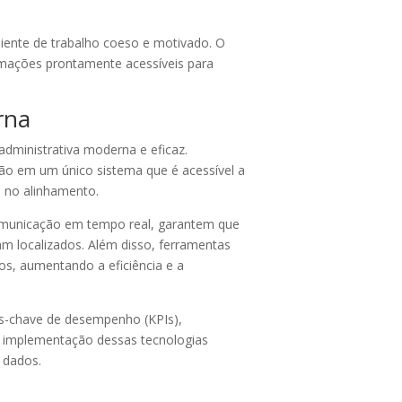
ente de trabalho coeso e motivado. O
ormações prontamente acessíveis para
rna
administrativa moderna e eficaz.
ão em um único sistema que é acessível a
 no alinhamento.
municação em tempo real, garantem que
m localizados. Além disso, ferramentas
os, aumentando a eficiência e a
es-chave de desempenho (KPIs),
A implementação dessas tecnologias
 dados.