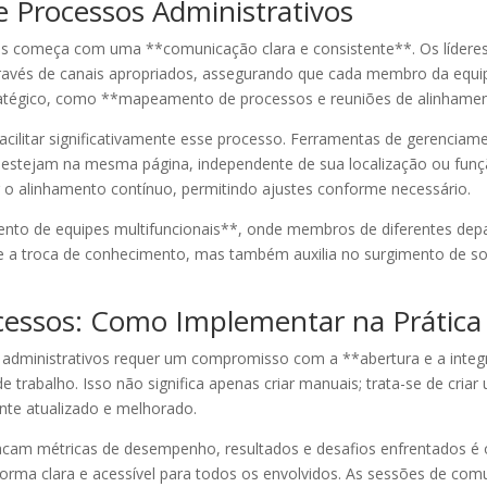
 Processos Administrativos
vos começa com uma **comunicação clara e consistente**. Os lídere
través de canais apropriados, assegurando que cada membro da equ
ratégico, como **mapeamento de processos e reuniões de alinhamen
acilitar significativamente esse processo. Ferramentas de gerenciam
stejam na mesma página, independente de sua localização ou funçã
 o alinhamento contínuo, permitindo ajustes conforme necessário.
mento de equipes multifuncionais**, onde membros de diferentes de
a troca de conhecimento, mas também auxilia no surgimento de sol
cessos: Como Implementar na Prática
 administrativos requer um compromisso com a **abertura e a integ
 trabalho. Isso não significa apenas criar manuais; trata-se de cria
nte atualizado e melhorado.
tacam métricas de desempenho, resultados e desafios enfrentados é o
rma clara e acessível para todos os envolvidos. As sessões de com