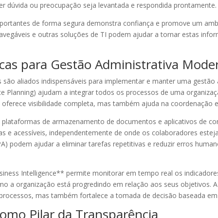
er dúvida ou preocupação seja levantada e respondida prontamente.
mportantes de forma segura demonstra confiança e promove um ambi
navegáveis e outras soluções de TI podem ajudar a tornar estas inf
cas para Gestão Administrativa Mode
as são aliados indispensáveis para implementar e manter uma gestão 
e Planning) ajudam a integrar todos os processos de uma organizaç
 oferece visibilidade completa, mas também ajuda na coordenação e
plataformas de armazenamento de documentos e aplicativos de co
s e acessíveis, independentemente de onde os colaboradores esteja
) podem ajudar a eliminar tarefas repetitivas e reduzir erros human
iness Intelligence** permite monitorar em tempo real os indicador
mo a organização está progredindo em relação aos seus objetivos. 
 processos, mas também fortalece a tomada de decisão baseada em
omo Pilar da Transparência