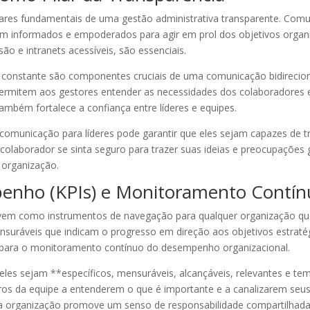
lares fundamentais de uma gestão administrativa transparente. Comun
m informados e empoderados para agir em prol dos objetivos organ
ão e intranets acessíveis, são essenciais.
k constante são componentes cruciais de uma comunicação bidirecio
rmitem aos gestores entender as necessidades dos colaboradores e 
também fortalece a confiança entre líderes e equipes.
comunicação para líderes pode garantir que eles sejam capazes de 
 colaborador se sinta seguro para trazer suas ideias e preocupações
 organização.
penho (KPIs) e Monitoramento Contín
vem como instrumentos de navegação para qualquer organização que 
ensuráveis que indicam o progresso em direção aos objetivos estra
para o monitoramento contínuo do desempenho organizacional.
e eles sejam **específicos, mensuráveis, alcançáveis, relevantes e tem
 da equipe a entenderem o que é importante e a canalizarem seus e
a organização promove um senso de responsabilidade compartilhada e