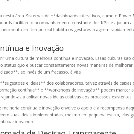
a nesta área. Sistemas de **dashboards interativos, como o Power B
boards facilitam o acompanhamento constante dos KPIs e ajudam a i
nhecimento em tempo real habilita os gestores a agirem rapidament
ntínua e Inovação
ir uma cultura de melhoria contínua e inovação. Essas culturas são c
 o status quo e buscar constantemente novas maneiras de melhorar 
zado**, ao invés de um fracasso, é vital.
*sugestões e ideias** dos colaboradores, talvez através de caixas d
**formação contínua** e **workshops de inovação** podem manter as
ajando-as a aplicar novas ideias criativas aos processos existentes.
 de melhoria contínua e inovação envolve o apoio e a recompensa da
s veem suas ideias implementadas, mesmo em pequena escala, elas g
ntinuar inovando.
 Tomada de Decisão Transparente