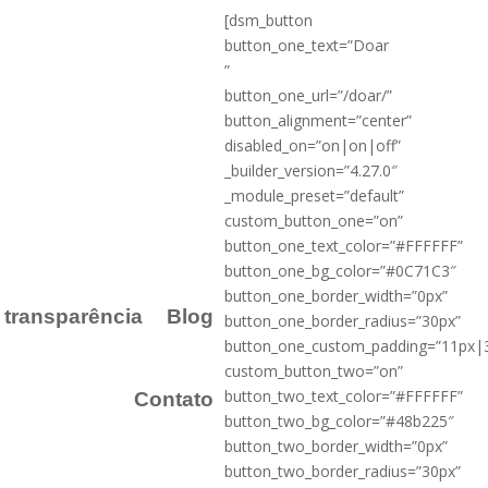
[dsm_button
button_one_text=”Doar
”
button_one_url=”/doar/”
button_alignment=”center”
disabled_on=”on|on|off”
_builder_version=”4.27.0″
_module_preset=”default”
custom_button_one=”on”
button_one_text_color=”#FFFFFF”
button_one_bg_color=”#0C71C3″
button_one_border_width=”0px”
a transparência
Blog
button_one_border_radius=”30px”
button_one_custom_padding=”11px|
custom_button_two=”on”
button_two_text_color=”#FFFFFF”
Contato
button_two_bg_color=”#48b225″
button_two_border_width=”0px”
button_two_border_radius=”30px”