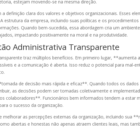
diretoria, estejam movendo-se na mesma direção.
 a definição clara dos valores e objetivos organizacionais. Esses 
. A estrutura da empresa, incluindo suas políticas e os procedimento
formações. Quando bem-sucedida, essa abordagem cria um ambiente
ajados, impactando positivamente na moral e na produtividade.
tão Administrativa Transparente
nsparente traz múltiplos benefícios. Em primeiro lugar, **aumenta a
síveis e a comunicação é aberta. Isso reduz o potencial para mal-en
to.
tomada de decisão mais rápida e eficaz**. Quando todos os dados n
ribuir, as decisões podem ser tomadas coletivamente e implementad
os colaboradores**. Funcionários bem informados tendem a estar ma
 para o sucesso da organização.
e melhorar as percepções externas da organização, incluindo sua *
s como abertas e honestas não apenas atraem clientes leais, mas 