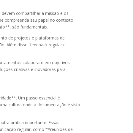
s devem compartilhar a missão e os
ipe compreenda seu papel no contexto
to**, são fundamentais.
ento de projetos e plataformas de
o. Além disso, feedback regular e
partamentos colaboram em objetivos
uções criativas e inovadoras para
ridade**. Um passo essencial é
r uma cultura onde a documentação é vista
utra prática importante. Essas
unicação regular, como **reuniões de