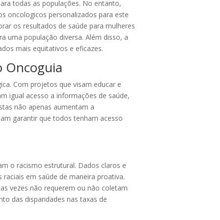
para todas as populações. No entanto,
os oncologicos personalizados para este
orar os resultados de saúde para mulheres
ra uma população diversa. Além disso, a
dos mais equitativos e eficazes.
to Oncoguia
ógica. Com projetos que visam educar e
ham igual acesso a informações de saúde,
 estas não apenas aumentam a
sam garantir que todos tenham acesso
tam o racismo estrutural. Dados claros e
 raciais em saúde de maneira proativa.
uitas vezes não requerem ou não coletam
nto das disparidades nas taxas de