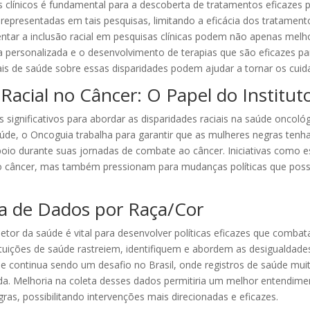
 clínicos é fundamental para a descoberta de tratamentos eficazes 
epresentadas em tais pesquisas, limitando a eficácia dos tratament
ntar a inclusão racial em pesquisas clínicas podem não apenas melh
 personalizada e o desenvolvimento de terapias que são eficazes pa
is de saúde sobre essas disparidades podem ajudar a tornar os cuida
 Racial no Câncer: O Papel do Institu
s significativos para abordar as disparidades raciais na saúde oncol
aúde, o Oncoguia trabalha para garantir que as mulheres negras ten
poio durante suas jornadas de combate ao câncer. Iniciativas como
 no câncer, mas também pressionam para mudanças políticas que pos
ta de Dados por Raça/Cor
setor da saúde é vital para desenvolver políticas eficazes que comba
tuições de saúde rastreiem, identifiquem e abordem as desigualdades
de continua sendo um desafio no Brasil, onde registros de saúde m
da. Melhoria na coleta desses dados permitiria um melhor entendime
ras, possibilitando intervenções mais direcionadas e eficazes.