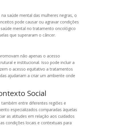
o na saúde mental das mulheres negras, o
onceitos pode causar ou agravar condições
 saúde mental no tratamento oncológico
uelas que superaram o câncer.
cas promovam não apenas o acesso
ral e institucional. Isso pode incluir a
izem o acesso equitativo a tratamentos
didas ajudariam a criar um ambiente onde
ntexto Social
s também entre diferentes regiões e
mento especializados comparadas àquelas
ciar as atitudes em relação aos cuidados
 as condições locais e contextuais para