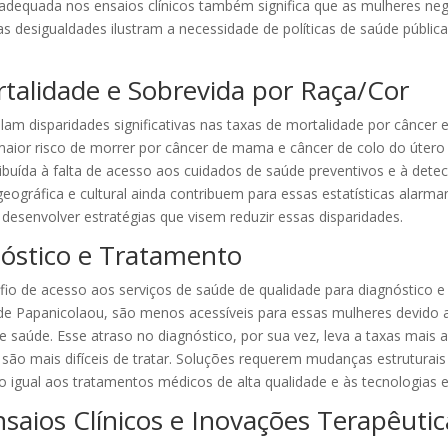
o adequada nos ensaios clínicos também significa que as mulheres 
as desigualdades ilustram a necessidade de políticas de saúde públi
talidade e Sobrevida por Raça/Cor
lam disparidades significativas nas taxas de mortalidade por câncer 
aior risco de morrer por câncer de mama e câncer de colo do úter
ribuída à falta de acesso aos cuidados de saúde preventivos e à det
eográfica e cultural ainda contribuem para essas estatísticas alarma
 desenvolver estratégias que visem reduzir essas disparidades.
óstico e Tratamento
io de acesso aos serviços de saúde de qualidade para diagnóstico 
de Papanicolaou, são menos acessíveis para essas mulheres devido 
 saúde. Esse atraso no diagnóstico, por sua vez, leva a taxas mais a
ão mais difíceis de tratar. Soluções requerem mudanças estruturais
 igual aos tratamentos médicos de alta qualidade e às tecnologias
saios Clínicos e Inovações Terapêutic