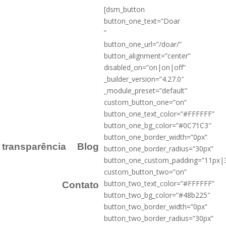
[dsm_button
button_one_text=”Doar
”
button_one_url=”/doar/”
button_alignment=”center”
disabled_on=”on|on|off”
_builder_version=”4.27.0″
_module_preset=”default”
custom_button_one=”on”
button_one_text_color=”#FFFFFF”
button_one_bg_color=”#0C71C3″
button_one_border_width=”0px”
a transparência
Blog
button_one_border_radius=”30px”
button_one_custom_padding=”11px|
custom_button_two=”on”
button_two_text_color=”#FFFFFF”
Contato
button_two_bg_color=”#48b225″
button_two_border_width=”0px”
button_two_border_radius=”30px”