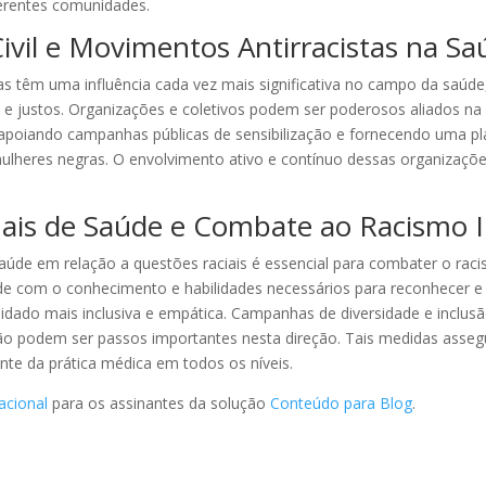
erentes comunidades.
ivil e Movimentos Antirracistas na S
tas têm uma influência cada vez mais significativa no campo da saúd
os e justos. Organizações e coletivos podem ser poderosos aliados na
, apoiando campanhas públicas de sensibilização e fornecendo uma pl
mulheres negras. O envolvimento ativo e contínuo dessas organizaç
ais de Saúde e Combate ao Racismo In
aúde em relação a questões raciais é essencial para combater o racis
de com o conhecimento e habilidades necessários para reconhecer e 
idado mais inclusiva e empática. Campanhas de diversidade e inclusã
ão podem ser passos importantes nesta direção. Tais medidas asseg
ante da prática médica em todos os níveis.
acional
para os assinantes da solução
Conteúdo para Blog
.