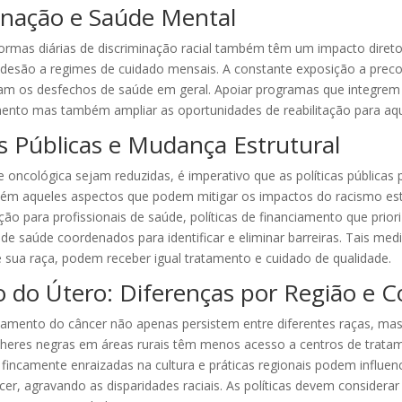
inação e Saúde Mental
 formas diárias de discriminação racial também têm um impacto diret
 adesão a regimes de cuidado mensais. A constante exposição a prec
m os desfechos de saúde em geral. Apoiar programas que integrem
ento mas também ampliar as oportunidades de reabilitação para aq
as Públicas e Mudança Estrutural
de oncológica sejam reduzidas, é imperativo que as políticas públi
ém aqueles aspectos que podem mitigar os impactos do racismo estrutu
o para profissionais de saúde, políticas de financiamento que prior
e saúde coordenados para identificar e eliminar barreiras. Tais me
sua raça, podem receber igual tratamento e cuidado de qualidade.
do Útero: Diferenças por Região e Co
atamento do câncer não apenas persistem entre diferentes raças, ma
lheres negras em áreas rurais têm menos acesso a centros de trata
 fincamente enraizadas na cultura e práticas regionais podem influen
er, agravando as disparidades raciais. As políticas devem considerar