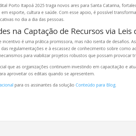
ital Porto Itapoá 2025 traga novos ares para Santa Catarina, fortal
 em esporte, cultura e saúde. Com esse apoio, é possível transforma
cativas no dia a dia das pessoas.
es na Captação de Recursos via Leis 
e incentivo é uma prática promissora, mas não isenta de desafios. As
de das regulamentações e à escassez de conhecimento sobre como ac
ecanismos para viabilizar projetos robustos que possam provocar tra
ial que as organizações continuem investindo em capacitação e atual
ra aproveitar os editais quando se apresentem.
acional
para os assinantes da solução
Conteúdo para Blog
.