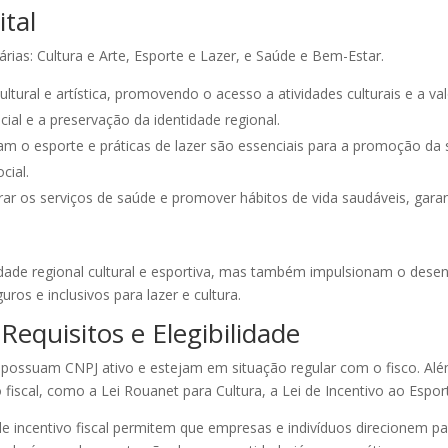
ital
árias: Cultura e Arte, Esporte e Lazer, e Saúde e Bem-Estar.
ltural e artística, promovendo o acesso a atividades culturais e a va
al e a preservação da identidade regional.
am o esporte e práticas de lazer são essenciais para a promoção da 
cial.
 os serviços de saúde e promover hábitos de vida saudáveis, garan
dade regional cultural e esportiva, mas também impulsionam o des
os e inclusivos para lazer e cultura.
equisitos e Elegibilidade
ue possuam CNPJ ativo e estejam em situação regular com o fisco. Al
fiscal, como a Lei Rouanet para Cultura, a Lei de Incentivo ao Esport
s de incentivo fiscal permitem que empresas e indivíduos direcionem 