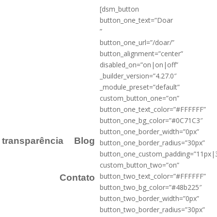
[dsm_button
button_one_text=”Doar
”
button_one_url=”/doar/”
button_alignment=”center”
disabled_on=”on|on|off”
_builder_version=”4.27.0″
_module_preset=”default”
custom_button_one=”on”
button_one_text_color=”#FFFFFF”
button_one_bg_color=”#0C71C3″
button_one_border_width=”0px”
a transparência
Blog
button_one_border_radius=”30px”
button_one_custom_padding=”11px|
custom_button_two=”on”
button_two_text_color=”#FFFFFF”
Contato
button_two_bg_color=”#48b225″
button_two_border_width=”0px”
button_two_border_radius=”30px”