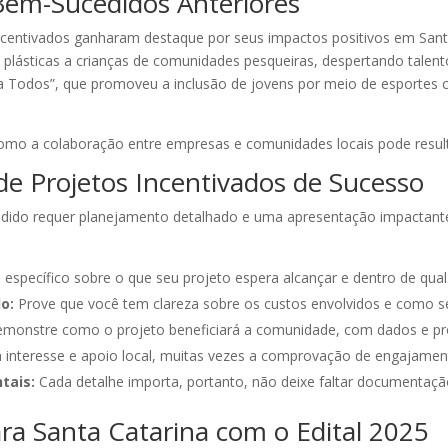
Bem-Sucedidos Anteriores
ncentivados ganharam destaque por seus impactos positivos em Sant
s plásticas a crianças de comunidades pesqueiras, despertando talento
ra Todos”, que promoveu a inclusão de jovens por meio de esportes c
mo a colaboração entre empresas e comunidades locais pode result
de Projetos Incentivados de Sucesso
edido requer planejamento detalhado e uma apresentação impactante
 específico sobre o que seu projeto espera alcançar e dentro de qual
o:
Prove que você tem clareza sobre os custos envolvidos e como se
monstre como o projeto beneficiará a comunidade, com dados e p
interesse e apoio local, muitas vezes a comprovação de engajament
tais:
Cada detalhe importa, portanto, não deixe faltar documentação
ra Santa Catarina com o Edital 2025