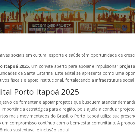
ciativas sociais em cultura, esporte e saúde têm oportunidade de cre
to Itapoá 2025
, um convite aberto para apoiar e impulsionar
projeto
unidades de Santa Catarina. Este edital se apresenta como uma opo
ntivos fiscais e apoio institucional, fortalecendo a infraestrutura socia
ital Porto Itapoá 2025
bjetivo de fomentar e apoiar projetos que busquem atender demandas 
nde importância estratégica para a região, pois ajuda a conduzir proj
tos mais movimentados do Brasil, o Porto Itapoá utiliza sua prese
o um compromisso contínuo com o bem-estar comunitário. A propost
ico sustentável e inclusão social.