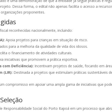
abilitado é uma demonstração de que a entidade já segue práticas e r
 projeto. Dessa forma, o edital não apenas facilita o acesso a recu
as organizações proponentes.
ngidas
 fiscal reconhecidas nacionalmente, incluindo:
A):
Apoia projetos para crianças em situação de risco.
tados para a melhoria da qualidade de vida dos idosos.
ilita o financiamento de atividades culturais.
a iniciativas que promovem a prática esportiva.
 com Deficiência):
Incentivam projetos de saúde, focando em áreas
m (LIR):
Destinada a projetos que estimulam práticas sustentáveis de
 um compromisso em apoiar uma ampla gama de iniciativas que podem t
 Seleção
de Responsabilidade Social do Porto Itapoá em um processo que abr