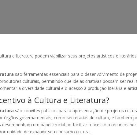
tura e literatura podem viabilizar seus projetos artísticos e literári
eratura
são ferramentas essenciais para o desenvolvimento de projeto
e produtores culturais, permitindo que ideias criativas possam ser real
omentar a diversidade cultural e o acesso à produção literária e artíst
centivo à Cultura e Literatura?
eratura
são convites públicos para a apresentação de projetos cultur
 por órgãos governamentais, como secretarias de cultura, e também 
tais desempenham um papel crucial ao facilitar o acesso a recursos nec
portunidade de expandir seu consumo cultural.