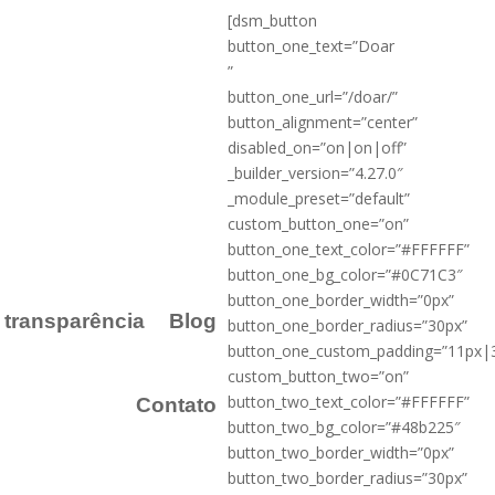
[dsm_button
button_one_text=”Doar
”
button_one_url=”/doar/”
button_alignment=”center”
disabled_on=”on|on|off”
_builder_version=”4.27.0″
_module_preset=”default”
custom_button_one=”on”
button_one_text_color=”#FFFFFF”
button_one_bg_color=”#0C71C3″
button_one_border_width=”0px”
a transparência
Blog
button_one_border_radius=”30px”
button_one_custom_padding=”11px|
custom_button_two=”on”
button_two_text_color=”#FFFFFF”
Contato
button_two_bg_color=”#48b225″
button_two_border_width=”0px”
button_two_border_radius=”30px”