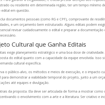
gistrado ou residente em determinada região, ter um tempo mínimo d
o edital em questão.
lui documentos pessoais (como RG e CPF), comprovante de residênci
dades, e um orçamento bem estruturado. Alguns editais podem exigir 
sencial revisar cuidadosamente o edital e preparar a documentação 
necessário.
eto Cultural que Ganha Editais
tais exige planejamento estratégico e uma boa dose de criatividade. O
osta do edital quanto com a capacidade da equipe envolvida. Isso si
manda cultural específica.
reva o público-alvo, os métodos e meios de execução, e o impacto c
ial para demonstrar a viabilidade temporal do projeto, junto a um or
ações até equipes e divulgação.
entrais da proposta. Ela deve ser articulada de forma a mostrar como 
centivando o envolvimento com a arte e a literatura. Ser criativo e 