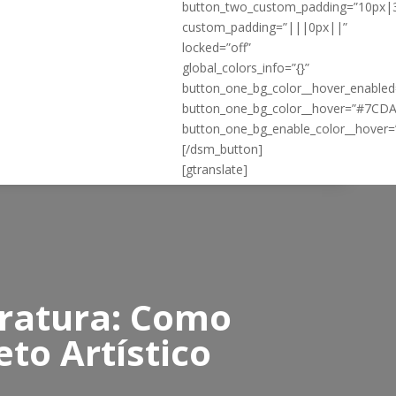
button_two_custom_padding=”10px|
custom_padding=”|||0px||”
locked=”off”
global_colors_info=”{}”
button_one_bg_color__hover_enable
button_one_bg_color__hover=”#7CD
button_one_bg_enable_color__hover=
[/dsm_button]
[gtranslate]
teratura: Como
eto Artístico