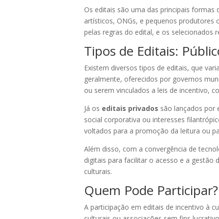
Os editais são uma das principais formas 
artísticos, ONGs, e pequenos produtores c
pelas regras do edital, e os selecionados
Tipos de Editais: Públi
Existem diversos tipos de editais, que va
geralmente, oferecidos por governos munici
ou serem vinculados a leis de incentivo, 
Já os
editais privados
são lançados por e
social corporativa ou interesses filantróp
voltados para a promoção da leitura ou par
Além disso, com a convergência de tecnolog
digitais para facilitar o acesso e a gestão
culturais.
Quem Pode Participar?
A participação em editais de incentivo à cu
culturais ou associações sem fins lucrativo