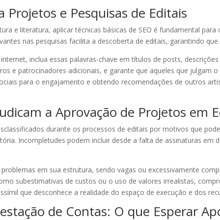
 Projetos e Pesquisas de Editais
tura e literatura, aplicar técnicas básicas de SEO é fundamental para
evantes nas pesquisas facilita a descoberta de editais, garantindo qu
 internet, inclua essas palavras-chave em títulos de posts, descriçõe
ceiros e patrocinadores adicionais, e garante que aqueles que julgam
es sociais para o engajamento e obtendo recomendações de outros art
udicam a Aprovação de Projetos em Ed
sclassificados durante os processos de editais por motivos que pod
ória. Incompletudes podem incluir desde a falta de assinaturas em 
r problemas em sua estrutura, sendo vagas ou excessivamente comp
como subestimativas de custos ou o uso de valores irrealistas, comp
símil que desconhece a realidade do espaço de execução e dos rec
stação de Contas: O que Esperar Ap