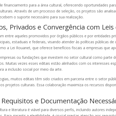
de financiamento para a área cultural, oferecendo oportunidades para
ulturais. Através de um processo de seleção, os projetos são analis
 recebem o suporte necessário para sua realização.
cos, Privados e Convergência com Leis
riam entre aqueles promovidos por órgãos públicos e por entidades pr
pais, estaduais e federais, visando atender às políticas públicas de c
como a Lei Rouanet, que oferece benefícios fiscais a empresas que ap
mpresas ou fundações que investem no setor cultural como parte de
icos. Muitas vezes esses editais estão alinhados com os interesses es
a a inclusão social por meio da arte.
ias, muitos editais têm sido criados em parceria entre o setor públi
 dos projetos culturais. Essa colaboração maximiza os recursos disponí
 Requisitos e Documentação Necessá
ltura e literatura é viável para diversos perfis, incluindo autores ind
s. Para garantir a elegibilidade, é crucial prestar atenção aos requisit