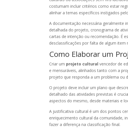
costumam incluir critérios como estar re
alinhar a temas específicos instigados pel
A documentação necessária geralmente inc
detalhada do projeto, cronograma de ativi
cartas de intenção ou recomendação. É es
desclassificações por falta de algum item 
Como Elaborar um Proj
Criar um
projeto cultural
vencedor de edi
e mensuráveis, alinhados tanto com a prop
projeto que responda a um problema ou de
O projeto deve incluir um plano que desc
detalhado das atividades previstas é cruc
aspectos do mesmo, desde materiais e loc
A justificativa cultural é um dos pontos c
enriquecimento cultural da comunidade, in
fazer a diferença na classificação final.