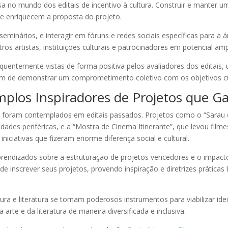
no mundo dos editais de incentivo à cultura. Construir e manter um
ue enriquecem a proposta do projeto.
 seminários, e interagir em fóruns e redes sociais específicas para a 
ros artistas, instituições culturais e patrocinadores em potencial am
quentemente vistas de forma positiva pelos avaliadores dos editai
lém de demonstrar um comprometimento coletivo com os objetivos cul
mplos Inspiradores de Projetos que G
ue foram contemplados em editais passados. Projetos como o “Sarau
dades periféricas, e a “Mostra de Cinema Itinerante”, que levou fil
niciativas que fizeram enorme diferença social e cultural.
prendizados sobre a estruturação de projetos vencedores e o impact
 inscrever seus projetos, provendo inspiração e diretrizes práticas
ura e literatura se tornam poderosos instrumentos para viabilizar ideia
rte e da literatura de maneira diversificada e inclusiva.