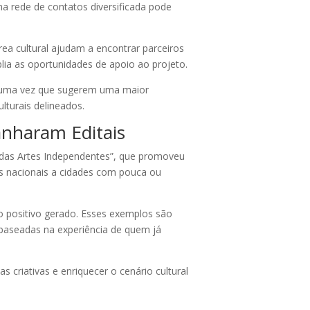
a rede de contatos diversificada pode
área cultural ajudam a encontrar parceiros
plia as oportunidades de apoio ao projeto.
s, uma vez que sugerem uma maior
turais delineados.
anharam Editais
 das Artes Independentes”, que promoveu
mes nacionais a cidades com pouca ou
o positivo gerado. Esses exemplos são
 baseadas na experiência de quem já
s criativas e enriquecer o cenário cultural