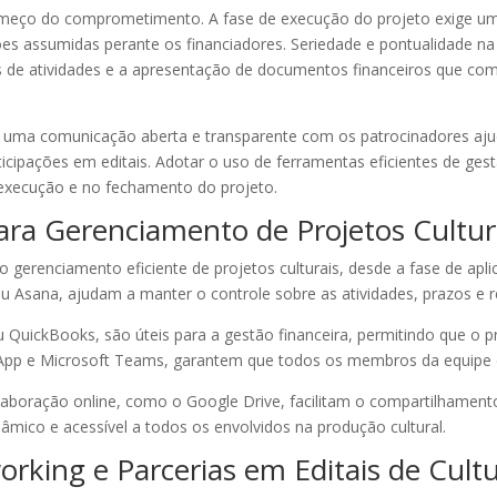
meço do comprometimento. A fase de execução do projeto exige um 
s assumidas perante os financiadores. Seriedade e pontualidade na 
os de atividades e a apresentação de documentos financeiros que c
r uma comunicação aberta e transparente com os patrocinadores aju
icipações em editais. Adotar o uso de ferramentas eficientes de gest
execução e no fechamento do projeto.
ara Gerenciamento de Projetos Cultur
 gerenciamento eficiente de projetos culturais, desde a fase de apl
u Asana, ajudam a manter o controle sobre as atividades, prazos e r
u QuickBooks, são úteis para a gestão financeira, permitindo que o
App e Microsoft Teams, garantem que todos os membros da equipe
olaboração online, como o Google Drive, facilitam o compartilhame
nâmico e acessível a todos os envolvidos na produção cultural.
rking e Parcerias em Editais de Cult