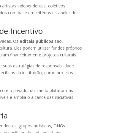
 artistas independentes, coletivos
ados com base em critérios estabelecidos
 de Incentivo
ivadas. Os
editais públicos
são,
ultura. Eles podem utilizar fundos próprios
oiam financeiramente projetos culturais.
 suas estratégias de responsabilidade
pecíficos da instituição, como projetos
co e o privado, utilizando plataformas
veis e amplia o alcance das iniciativas
ria
ependentes, grupos artísticos, ONGs
os específicos de cada edital, que