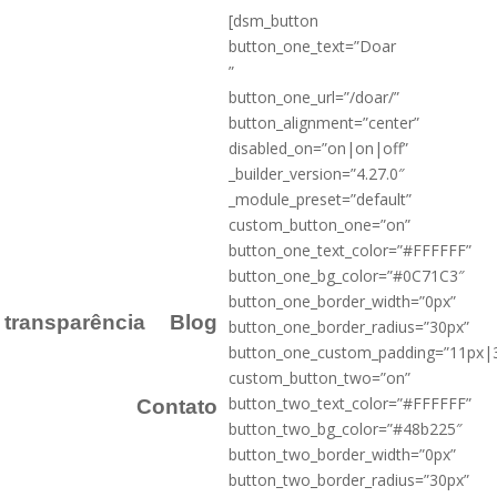
[dsm_button
button_one_text=”Doar
”
button_one_url=”/doar/”
button_alignment=”center”
disabled_on=”on|on|off”
_builder_version=”4.27.0″
_module_preset=”default”
custom_button_one=”on”
button_one_text_color=”#FFFFFF”
button_one_bg_color=”#0C71C3″
button_one_border_width=”0px”
a transparência
Blog
button_one_border_radius=”30px”
button_one_custom_padding=”11px|
custom_button_two=”on”
button_two_text_color=”#FFFFFF”
Contato
button_two_bg_color=”#48b225″
button_two_border_width=”0px”
button_two_border_radius=”30px”