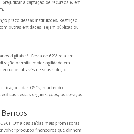
 prejudicar a captação de recursos e, em
m.
go prazo dessas instituições. Restrição
 com outras entidades, sejam públicas ou
rios digitais**. Cerca de 62% relatam
alização permitiu maior agilidade em
 adequados através de suas soluções
pecificações das OSCs, mantendo
cíficas dessas organizações, os serviços
e Bancos
s OSCs. Uma das saídas mais promissoras
nvolver produtos financeiros que alinhem