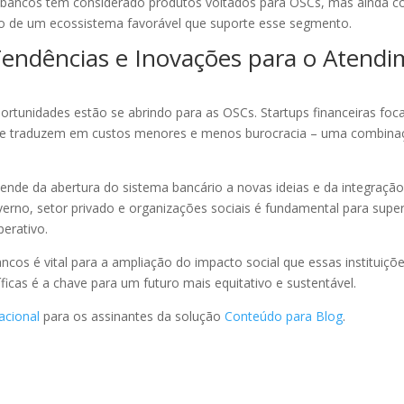
 de bancos têm considerado produtos voltados para OSCs, mas ainda c
ivo de um ecossistema favorável que suporte esse segmento.
Tendências e Inovações para o Atend
rtunidades estão se abrindo para as OSCs. Startups financeiras fo
e se traduzem em custos menores e menos burocracia – uma combina
ende da abertura do sistema bancário a novas ideias e da integração
erno, setor privado e organizações sociais é fundamental para supera
erativo.
ancos é vital para a ampliação do impacto social que essas instituiç
ficas é a chave para um futuro mais equitativo e sustentável.
acional
para os assinantes da solução
Conteúdo para Blog
.