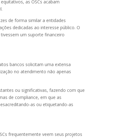
s equitativos, as OSCs acabam
l.
zes de forma similar a entidades
ações dedicadas ao interesse público. O
 tivessem um suporte financeiro
uitos bancos solicitam uma extensa
alização no atendimento não apenas
tantes ou significativas, fazendo com que
emas de compliance, em que as
 desacreditando-as ou etiquetando-as
 OSCs frequentemente veem seus projetos