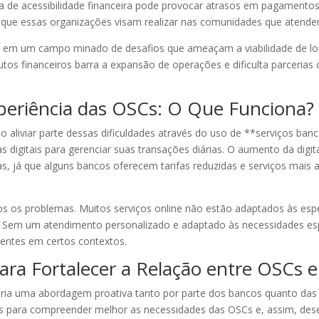
a de acessibilidade financeira pode provocar atrasos em pagamentos,
vo que essas organizações visam realizar nas comunidades que atende
em em um campo minado de desafios que ameaçam a viabilidade de lon
tos financeiros barra a expansão de operações e dificulta parcerias
Experiência das OSCs: O Que Funciona?
liviar parte dessas dificuldades através do uso de **serviços bancá
 digitais para gerenciar suas transações diárias. O aumento da digit
as, já que alguns bancos oferecem tarifas reduzidas e serviços mais
dos os problemas. Muitos serviços online não estão adaptados às es
 Sem um atendimento personalizado e adaptado às necessidades espe
cientes em certos contextos.
ara Fortalecer a Relação entre OSCs 
sária uma abordagem proativa tanto por parte dos bancos quanto da
os para compreender melhor as necessidades das OSCs e, assim, dese