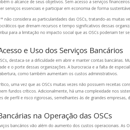
ambém o alcance de seus objetivos. Sem acesso a serviços financeiro
r serviços essenciais e participar em economia de forma sustentáve
* não considera as particularidades das OSCs, tratando-as muitas ve
ocráticos que drenam recursos e tempo significativos dessas organiz
ibui para a limitação no impacto social que as OSCs poderiam ter se
 Acesso e Uso dos Serviços Bancários
SCs, destaca-se a dificuldade em abrir e manter contas bancárias. M
de e o porte dessas organizações. A burocracia e a falta de especi
 abertura, como também aumentam os custos administrativos.
crítico, uma vez que as OSCs muitas vezes não possuem receitas cons
nem fundos críticos. Adicionalmente, há uma complexidade nos sist
s de perfil e risco rigorosas, semelhantes às de grandes empresas,
 Bancárias na Operação das OSCs
erviços bancários vão além do aumento dos custos operacionais. As