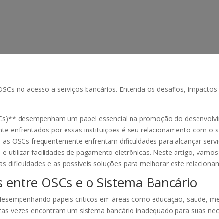
 OSCs no acesso a serviços bancários. Entenda os desafios, impactos 
SCs)** desempenham um papel essencial na promoção do desenvolvim
te enfrentados por essas instituições é seu relacionamento com o si
e, as OSCs frequentemente enfrentam dificuldades para alcançar serviço
o e utilizar facilidades de pagamento eletrônicas. Neste artigo, vamos
 dificuldades e as possíveis soluções para melhorar este relacionam
 entre OSCs e o Sistema Bancário
 desempenhando papéis críticos em áreas como educação, saúde, m
tas vezes encontram um sistema bancário inadequado para suas neces