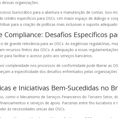
es dessas organizações.
rocesso burocrático para a abertura e manutenção de contas. Isso inc
de crédito específicos para OSCs. Um maior espaço de diálogo e coo
ribuir para a criação de políticas mais inclusivas e suporte adequad
e Compliance: Desafios Específicos p
o de grande relevância para as OSCs. As exigências regulatórias, m
am recursos finitos das OSCs. A adequação a essas regulamentações
r para facilitar o acesso justo aos serviços bancários.
or complexidade nos processos de conformidade pode liberar as OS
conheçam a especificidade dos desafios enfrentados pelas organizaçõe
as e Iniciativas Bem-Sucedidas no Bra
sso, como o Mecanismo de Serviços Financeiros do Terceiro Setor, 
 financiamentos e serviços de apoio. Parcerias entre fins lucrativos 
nder às necessidades únicas das OSCs.