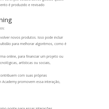
ento é produzido e revisado
ning
os:
olver novos produtos. Isso pode incluir
ultidão para melhorar algoritmos, como é
a online, para financiar um projeto ou
nológicas, artísticas ou sociais,
ontribuem com suas próprias
han Academy promovem essa interação,
 como ponte para essas interações