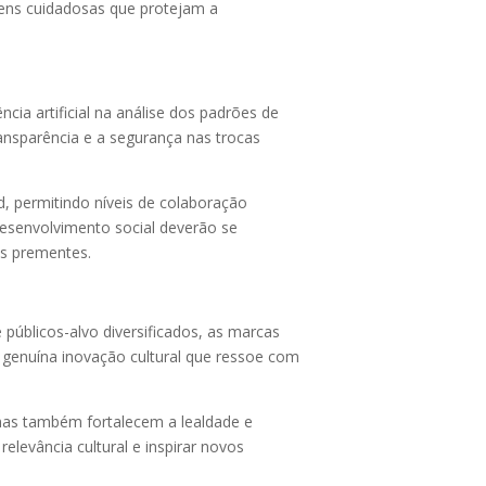
ens cuidadosas que protejam a
cia artificial na análise dos padrões de
ransparência e a segurança nas trocas
d, permitindo níveis de colaboração
desenvolvimento social deverão se
is prementes.
 públicos-alvo diversificados, as marcas
e genuína inovação cultural que ressoe com
mas também fortalecem a lealdade e
levância cultural e inspirar novos