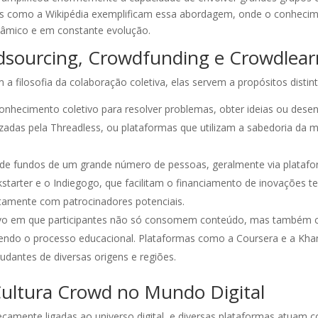
los como a Wikipédia exemplificam essa abordagem, onde o conhecim
nâmico e em constante evolução.
dsourcing, Crowdfunding e Crowdlear
a filosofia da colaboração coletiva, elas servem a propósitos distint
nhecimento coletivo para resolver problemas, obter ideias ou desenv
adas pela Threadless, ou plataformas que utilizam a sabedoria da m
de fundos de um grande número de pessoas, geralmente via plataform
kstarter e o Indiegogo, que facilitam o financiamento de inovações tec
tamente com patrocinadores potenciais.
ivo em que participantes não só consomem conteúdo, mas também c
cendo o processo educacional. Plataformas como a Coursera e a K
tudantes de diversas origens e regiões.
Cultura Crowd no Mundo Digital
secamente ligadas ao universo digital, e diversas plataformas atuam