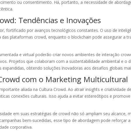
ecimento ou consentimento. Há, portanto, a necessidade de abordag
têntica.
rowd: Tendências e Inovações
, fortificado por avanços tecnológicos constantes. O uso de inteligên
cia das plataformas crowd, enquanto o blockchain pode assegurar a t
umentada e virtual poderão criar novos ambientes de interação crow
sivos. Projetos que colaboram com a sustentabilidade ambiental e o 
s expandidas, obtendo soluções inovadoras aos desafios globais ma
Crowd com o Marketing Multicultural
portante aliada na Cultura Crowd. Ao atrair insights e criatividade de
icas conexões culturais. Isso ajuda a evitar estereótipos e promov
rsidade em suas estratégias de crowd não só ampliam seu alcance, 
campanhas bem-sucedidas, esse tipo de abordagem pode reforçar a re
dade corporativa.