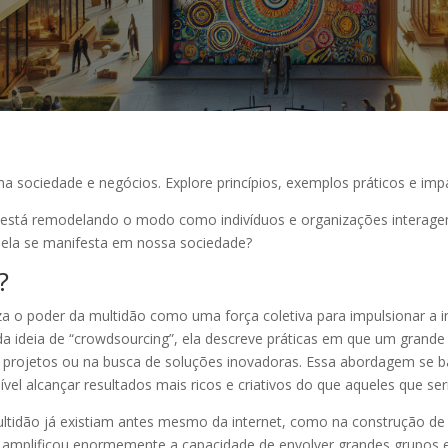
sociedade e negócios. Explore princípios, exemplos práticos e impac
está remodelando o modo como indivíduos e organizações interage
ela se manifesta em nossa sociedade?
?
za o poder da multidão como uma força coletiva para impulsionar a
a ideia de “crowdsourcing”, ela descreve práticas em que um grande
projetos ou na busca de soluções inovadoras. Essa abordagem se bas
sível alcançar resultados mais ricos e criativos do que aqueles que se
ultidão já existiam antes mesmo da internet, como na construção de
o amplificou enormemente a capacidade de envolver grandes grupos 