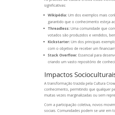
significativas:
Wikipédia:
Um dos exemplos mais conhec
garantido que o conhecimento esteja ace
Threadless:
Uma comunidade que convid
votados são produzidos e vendidos, ben
Kickstarter:
Um dos principais exemplo
com o objetivo de receber um financiame
Stack Overflow:
Essencial para desenv
criando um vasto repositório de conhec
Impactos Socioculturai
A transformação trazida pela Cultura Cro
conhecimento, permitindo que qualquer pes
muitas vezes marginalizadas ou sem repr
Com a participação coletiva, novos movi
sociais. Comunidades podem se unir em to