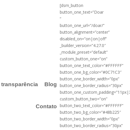
[dsm_button
button_one_text=”Doar
”
button_one_url=”/doar/”
button_alignment=”center”
disabled_on=”on|on|off”
_builder_version=”4.27.0″
_module_preset=”default”
custom_button_one=”on”
button_one_text_color=”#FFFFFF”
button_one_bg_color=”#0C71C3″
button_one_border_width=”0px”
a transparência
Blog
button_one_border_radius=”30px”
button_one_custom_padding=”11px|
custom_button_two=”on”
button_two_text_color=”#FFFFFF”
Contato
button_two_bg_color=”#48b225″
button_two_border_width=”0px”
button_two_border_radius=”30px”