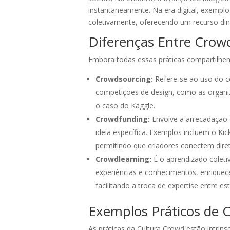
instantaneamente. Na era digital, exemp
coletivamente, oferecendo um recurso di
Diferenças Entre Crow
Embora todas essas práticas compartilhem 
Crowdsourcing:
Refere-se ao uso do co
competições de design, como as organiz
o caso do Kaggle.
Crowdfunding:
Envolve a arrecadação 
ideia específica. Exemplos incluem o Kic
permitindo que criadores conectem dire
Crowdlearning:
É o aprendizado colet
experiências e conhecimentos, enrique
facilitando a troca de expertise entre es
Exemplos Práticos de 
As práticas da Cultura Crowd estão intrin