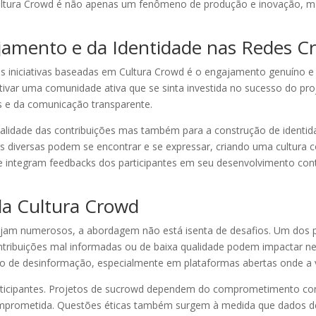
ultura Crowd é não apenas um fenômeno de produção e inovação, m
jamento e da Identidade nas Redes C
as iniciativas baseadas em Cultura Crowd é o engajamento genuíno e
tivar uma comunidade ativa que se sinta investida no sucesso do pr
s e da comunicação transparente.
alidade das contribuições mas também para a construção de identida
iversas podem se encontrar e se expressar, criando uma cultura comp
ue integram feedbacks dos participantes em seu desenvolvimento cont
da Cultura Crowd
jam numerosos, a abordagem não está isenta de desafios. Um dos pr
ntribuições mal informadas ou de baixa qualidade podem impactar n
ínuo de desinformação, especialmente em plataformas abertas onde a 
rticipantes. Projetos de sucrowd dependem do comprometimento cont
a comprometida. Questões éticas também surgem à medida que dados 