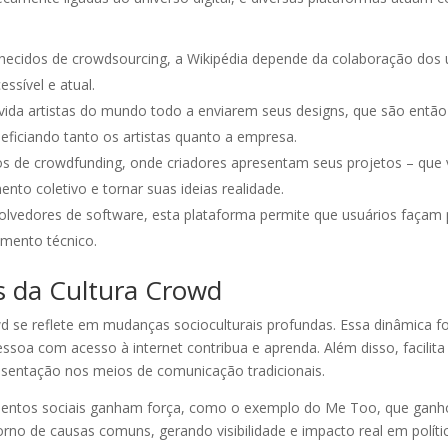
idos de crowdsourcing, a Wikipédia depende da colaboração dos usuá
ssível e atual.
a artistas do mundo todo a enviarem seus designs, que são então 
eficiando tanto os artistas quanto a empresa.
s de crowdfunding, onde criadores apresentam seus projetos – que 
nto coletivo e tornar suas ideias realidade.
olvedores de software, esta plataforma permite que usuários façam
imento técnico.
s da Cultura Crowd
wd se reflete em mudanças socioculturais profundas. Essa dinâmica
soa com acesso à internet contribua e aprenda. Além disso, facilit
esentação nos meios de comunicação tradicionais.
mentos sociais ganham força, como o exemplo do Me Too, que ganho
rno de causas comuns, gerando visibilidade e impacto real em polít