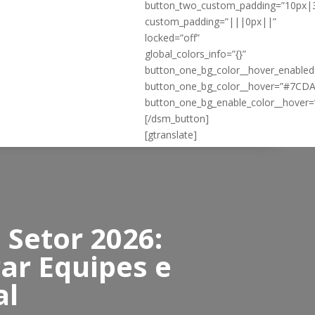
button_two_custom_padding=”10px|
custom_padding=”|||0px||”
locked=”off”
global_colors_info=”{}”
button_one_bg_color__hover_enable
button_one_bg_color__hover=”#7CD
button_one_bg_enable_color__hover=
[/dsm_button]
[gtranslate]
 Setor 2026:
ar Equipes e
al