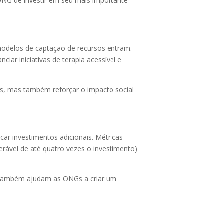
ONG de investir em seu mais importante
 modelos de captação de recursos entram.
iar iniciativas de terapia acessível e
s, mas também reforçar o impacto social
ar investimentos adicionais. Métricas
rável de até quatro vezes o investimento)
 também ajudam as ONGs a criar um