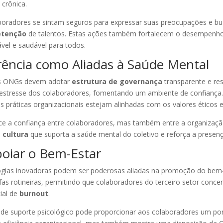
 crônica.
boradores se sintam seguros para expressar suas preocupações e bus
etenção
de talentos. Estas ações também fortalecem o desempenho
vel e saudável para todos.
ência como Aliadas à Saúde Mental
 as ONGs devem adotar
estrutura de governança
transparente e res
 estresse dos colaboradores, fomentando um ambiente de confianç
s práticas organizacionais estejam alinhadas com os valores éticos
ece a confiança entre colaboradores, mas também entre a organizaç
a
cultura
que suporta a saúde mental do coletivo e reforça a presenç
poiar o Bem-Estar
ecnologias inovadoras podem ser poderosas aliadas na promoção do bem
s rotineiras, permitindo que colaboradores do terceiro setor conc
ial de
burnout
.
de suporte psicológico pode proporcionar aos colaboradores um pont