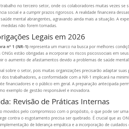
o trabalho no terceiro setor, onde os colaboradores muitas vezes se 
cia social e a cumprir prazos rigorosos. A realidade financeira dessa
saúde mental abrangentes, agravando ainda mais a situação. A exp
e medidas não forem tomadas.
rigações Legais em 2026
a nº 1 (NR-1)
representa um marco na busca por melhores condiçõ
 as ONGs estão obrigadas a incorporar os riscos psicossociais em seu
nir o aumento de afastamentos devido a problemas de saúde mental, 
l sobre o setor, pois muitas organizações precisarão adaptar suas p
de dos trabalhadores, a conformidade com a NR-1 implicará na minimiz
te financiadores e o público em geral. A preparação antecipada per
mo exemplo de gestão responsável e inovadora.
a: Revisão de Práticas Internas
são movidos pelo compromisso com o propósito, o que pode ser uma
ege contra o esgotamento precisa ser quebrado. É crucial que as ON
 implementação de liderança empática e a incorporação de cuidados 