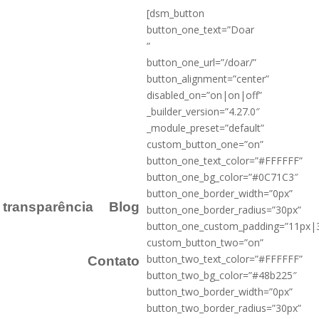
[dsm_button
button_one_text=”Doar
”
button_one_url=”/doar/”
button_alignment=”center”
disabled_on=”on|on|off”
_builder_version=”4.27.0″
_module_preset=”default”
custom_button_one=”on”
button_one_text_color=”#FFFFFF”
button_one_bg_color=”#0C71C3″
button_one_border_width=”0px”
a transparência
Blog
button_one_border_radius=”30px”
button_one_custom_padding=”11px|
custom_button_two=”on”
button_two_text_color=”#FFFFFF”
Contato
button_two_bg_color=”#48b225″
button_two_border_width=”0px”
button_two_border_radius=”30px”