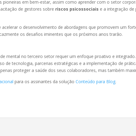
pioneiras em bem-estar, assim como aprender com o setor corporati
apacitação de gestores sobre
riscos psicossociais
e a integração de 
de acelerar o desenvolvimento de abordagens que promovem um forte
ficazmente os desafios iminentes que os próximos anos trarão.
aúde mental no terceiro setor requer um enfoque proativo e integrad
 de tecnologia, parcerias estratégicas e a implementação de prátic
apenas proteger a saúde dos seus colaboradores, mas também maximi
acional
para os assinantes da solução
Conteúdo para Blog
.