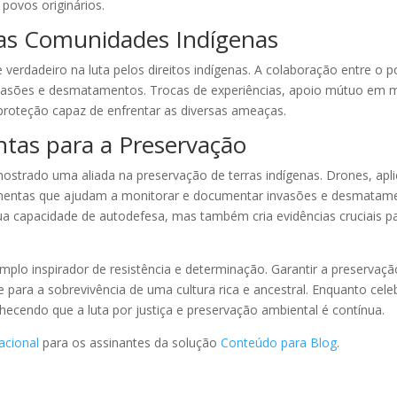
 povos originários.
as Comunidades Indígenas
te verdadeiro na luta pelos direitos indígenas. A colaboração entre
 invasões e desmatamentos. Trocas de experiências, apoio mútuo em m
proteção capaz de enfrentar as diversas ameaças.
ntas para a Preservação
ostrado uma aliada na preservação de terras indígenas. Drones, apl
amentas que ajudam a monitorar e documentar invasões e desmatame
ua capacidade de autodefesa, mas também cria evidências cruciais p
lo inspirador de resistência e determinação. Garantir a preservaç
 para a sobrevivência de uma cultura rica e ancestral. Enquanto celeb
nhecendo que a luta por justiça e preservação ambiental é contínua.
acional
para os assinantes da solução
Conteúdo para Blog
.