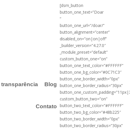
[dsm_button
button_one_text=”Doar
”
button_one_url=”/doar/”
button_alignment=”center”
disabled_on=”on|on|off”
_builder_version=”4.27.0″
_module_preset=”default”
custom_button_one=”on”
button_one_text_color=”#FFFFFF”
button_one_bg_color=”#0C71C3″
button_one_border_width=”0px”
a transparência
Blog
button_one_border_radius=”30px”
button_one_custom_padding=”11px|
custom_button_two=”on”
button_two_text_color=”#FFFFFF”
Contato
button_two_bg_color=”#48b225″
button_two_border_width=”0px”
button_two_border_radius=”30px”