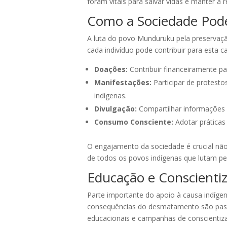
foram vitais para salvar vidas e manter a 
Como a Sociedade Pode
A luta do povo Munduruku pela preservaçã
cada indivíduo pode contribuir para esta c
Doações:
Contribuir financeiramente p
Manifestações:
Participar de protesto
indígenas.
Divulgação:
Compartilhar informações e
Consumo Consciente:
Adotar prática
O engajamento da sociedade é crucial não
de todos os povos indígenas que lutam pe
Educação e Conscienti
Parte importante do apoio à causa indíge
consequências do desmatamento são passo
educacionais e campanhas de conscientiza