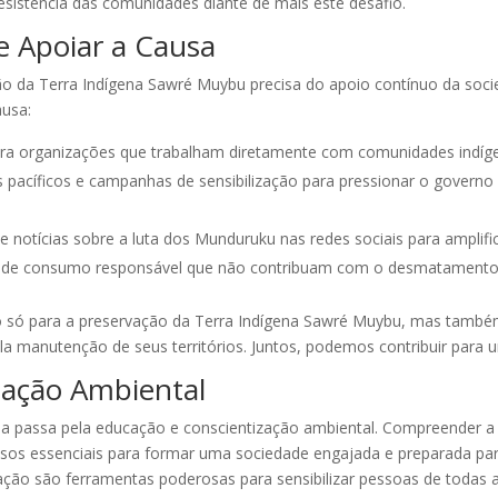
resistência das comunidades diante de mais este desafio.
 Apoiar a Causa
o da Terra Indígena Sawré Muybu precisa do apoio contínuo da socie
ausa:
ara organizações que trabalham diretamente com comunidades indíge
s pacíficos e campanhas de sensibilização para pressionar o governo
 notícias sobre a luta dos Munduruku nas redes sociais para amplifi
s de consumo responsável que não contribuam com o desmatamento 
 só para a preservação da Terra Indígena Sawré Muybu, mas também 
la manutenção de seus territórios. Juntos, podemos contribuir para 
zação Ambiental
na passa pela educação e conscientização ambiental. Compreender a
s essenciais para formar uma sociedade engajada e preparada para
ção são ferramentas poderosas para sensibilizar pessoas de todas a