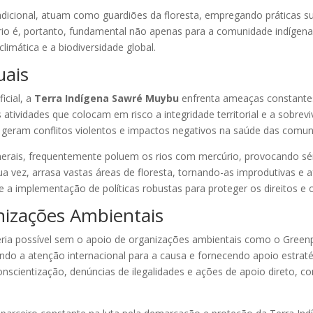
icional, atuam como guardiões da floresta, empregando práticas s
ório é, portanto, fundamental não apenas para a comunidade indíge
imática e a biodiversidade global.
uais
icial, a
Terra Indígena Sawré Muybu
enfrenta ameaças constantes
atividades que colocam em risco a integridade territorial e a sobrev
geram conflitos violentos e impactos negativos na saúde das comun
nerais, frequentemente poluem os rios com mercúrio, provocando sé
a vez, arrasa vastas áreas de floresta, tornando-as improdutivas e af
e a implementação de políticas robustas para proteger os direitos e 
nizações Ambientais
eria possível sem o apoio de organizações ambientais como o Gre
ndo a atenção internacional para a causa e fornecendo apoio estrat
cientização, denúncias de ilegalidades e ações de apoio direto, com