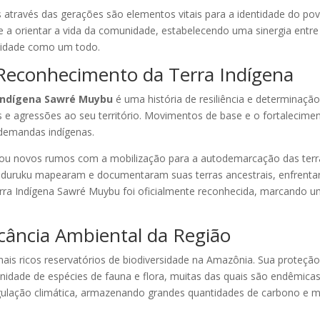
das através das gerações são elementos vitais para a identidade do p
e a orientar a vida da comunidade, estabelecendo uma sinergia entr
nidade como um todo.
 Reconhecimento da Terra Indígena
Indígena Sawré Muybu
é uma história de resiliência e determinaçã
 e agressões ao seu território. Movimentos de base e o fortalecime
s demandas indígenas.
ou novos rumos com a mobilização para a autodemarcação das terr
nduruku mapearam e documentaram suas terras ancestrais, enfrentan
rra Indígena Sawré Muybu foi oficialmente reconhecida, marcando u
icância Ambiental da Região
is ricos reservatórios de biodiversidade na Amazônia. Sua proteção 
idade de espécies de fauna e flora, muitas das quais são endêmicas.
gulação climática, armazenando grandes quantidades de carbono e m