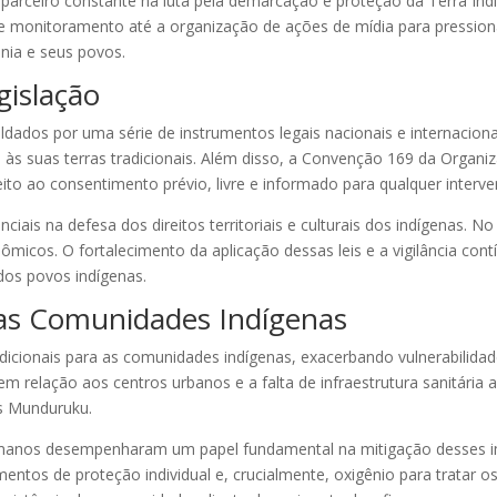
parceiro constante na luta pela demarcação e proteção da Terra I
monitoramento até a organização de ações de mídia para pressionar
nia e seus povos.
gislação
aldados por uma série de instrumentos legais nacionais e internaciona
 às suas terras tradicionais. Além disso, a Convenção 169 da Organiz
ireito ao consentimento prévio, livre e informado para qualquer interv
ciais na defesa dos direitos territoriais e culturais dos indígenas. 
ômicos. O fortalecimento da aplicação dessas leis e a vigilância con
 dos povos indígenas.
as Comunidades Indígenas
icionais para as comunidades indígenas, exacerbando vulnerabilidade
s em relação aos centros urbanos e a falta de infraestrutura sanitár
os Munduruku.
umanos desempenharam um papel fundamental na mitigação desses i
ntos de proteção individual e, crucialmente, oxigênio para tratar o