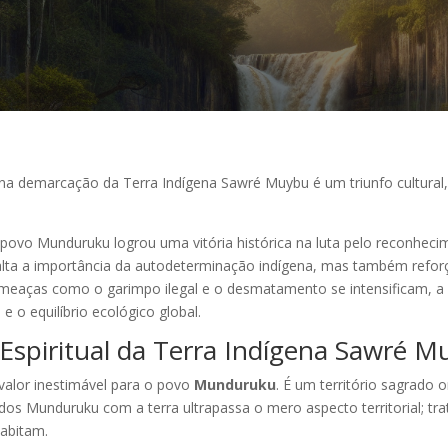
a demarcação da Terra Indígena Sawré Muybu é um triunfo cultural, es
ovo Munduruku logrou uma vitória histórica na luta pelo reconheci
lta a importância da autodeterminação indígena, mas também reforça
ameaças como o garimpo ilegal e o desmatamento se intensificam, a
 o equilíbrio ecológico global.
 Espiritual da Terra Indígena Sawré 
valor inestimável para o povo
Munduruku
. É um território sagrado on
o dos Munduruku com a terra ultrapassa o mero aspecto territorial; tr
habitam.