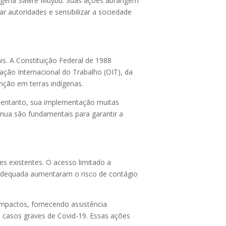
ndígena Sawré Muybu. Suas ações abrangem
 autoridades e sensibilizar a sociedade
is. A Constituição Federal de 1988
ação Internacional do Trabalho (OIT), da
enção em terras indígenas.
No entanto, sua implementação muitas
tínua são fundamentais para garantir a
s existentes. O acesso limitado a
ia adequada aumentaram o risco de contágio
mpactos, fornecendo assistência
s casos graves de Covid-19. Essas ações