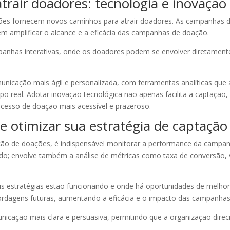
rair doadores: tecnologia e inovação
ações fornecem novos caminhos para atrair doadores. As campanhas 
em amplificar o alcance e a eficácia das campanhas de doação.
campanhas interativas, onde os doadores podem se envolver diretament
municação mais ágil e personalizada, com ferramentas analíticas q
o real. Adotar inovação tecnológica não apenas facilita a captaç
ocesso de doação mais acessível e prazeroso.
 otimizar sua estratégia de captação
tação de doações, é indispensável monitorar a performance da campa
do; envolve também a análise de métricas como taxa de conversão, 
ais estratégias estão funcionando e onde há oportunidades de melhor
abordagens futuras, aumentando a eficácia e o impacto das campanha
ação mais clara e persuasiva, permitindo que a organização direci
.