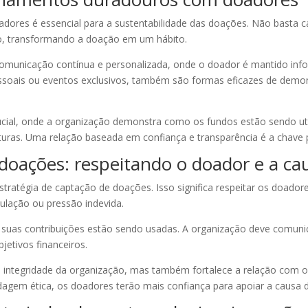
ores é essencial para a sustentabilidade das doações. Não basta ca
o, transformando a doação em um hábito.
comunicação contínua e personalizada, onde o doador é mantido inf
oais ou eventos exclusivos, também são formas eficazes de demonst
ucial, onde a organização demonstra como os fundos estão sendo ut
turas. Uma relação baseada em confiança e transparência é a chave p
 doações: respeitando o doador e a ca
estratégia de captação de doações. Isso significa respeitar os doador
ulação ou pressão indevida.
suas contribuições estão sendo usadas. A organização deve comunic
jetivos financeiros.
 integridade da organização, mas também fortalece a relação com o
agem ética, os doadores terão mais confiança para apoiar a causa 