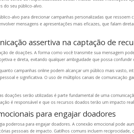
s do seu público-alvo.
úblico-alvo para direcionar campanhas personalizadas que ressoem 
nvolver mensagens e apresentações mais eficazes, que falam direta
icação assertiva na captação de recu
ptação de doações. A forma como você transmite sua mensagem pode 
bjetiva e direta, evitando qualquer ambiguidade que possa confundir
quanto campanhas online podem alcançar um público mais vasto, int
ssoal e significativa. O uso de múltiplos canais de comunicação g
s doações serão utilizadas é parte fundamental de uma comunicação 
ação é responsável e que os recursos doados terão um impacto real 
mocionais para engajar doadores
tégia poderosa para engajar doadores. A conexão emocional pode au
órias pessoais de impacto. Gatilhos comuns incluem reciprocidade, 