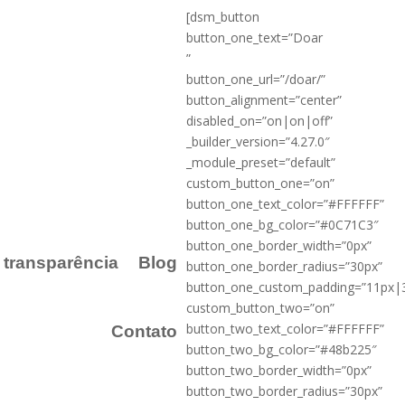
[dsm_button
button_one_text=”Doar
”
button_one_url=”/doar/”
button_alignment=”center”
disabled_on=”on|on|off”
_builder_version=”4.27.0″
_module_preset=”default”
custom_button_one=”on”
button_one_text_color=”#FFFFFF”
button_one_bg_color=”#0C71C3″
button_one_border_width=”0px”
a transparência
Blog
button_one_border_radius=”30px”
button_one_custom_padding=”11px|
custom_button_two=”on”
button_two_text_color=”#FFFFFF”
Contato
button_two_bg_color=”#48b225″
button_two_border_width=”0px”
button_two_border_radius=”30px”