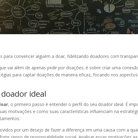
s para convencer alguém a doar, fidelizando doadores com transparê
e vai além de apenas pedir por doações; é sobre criar uma conexão 
tégias para captar doações de maneira eficaz, focando nos aspectos 
 doador ideal
doar
, o primeiro passo é entender o perfil do seu doador ideal. É im
suas motivações e como suas características influenciam na estratégi
rtamentos.
vidos por um desejo de fazer a diferença em uma causa com a qual
forte senso de responsabilidade social. Analisar essas motivações a