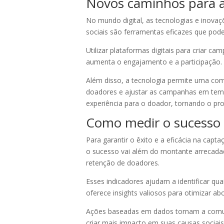
Novos caminhos para at
No mundo digital, as tecnologias e inov
sociais são ferramentas eficazes que pod
Utilizar plataformas digitais para criar 
aumenta o engajamento e a participação.
Além disso, a tecnologia permite uma co
doadores e ajustar as campanhas em temp
experiência para o doador, tornando o pr
Como medir o sucesso e
Para garantir o êxito e a eficácia na cap
o sucesso vai além do montante arrecada
retenção de doadores.
Esses indicadores ajudam a identificar qu
oferece insights valiosos para otimizar 
Ações baseadas em dados tornam a comunic
criar mais impacto em suas causas sociais