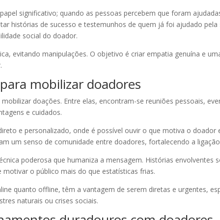
pel significativo; quando as pessoas percebem que foram ajudadas 
entar histórias de sucesso e testemunhos de quem já foi ajudado pe
ilidade social do doador.
ética, evitando manipulações. O objetivo é criar empatia genuína e 
.
para mobilizar doadores
mobilizar doações. Entre elas, encontram-se reuniões pessoais, even
tagens e cuidados.
reto e personalizado, onde é possível ouvir o que motiva o doador
iam um senso de comunidade entre doadores, fortalecendo a ligaçã
a técnica poderosa que humaniza a mensagem. Histórias envolventes s
motivar o público mais do que estatísticas frias.
nline quanto offline, têm a vantagem de serem diretas e urgentes, 
es naturais ou crises sociais.
ionamentos duradouros com doadores