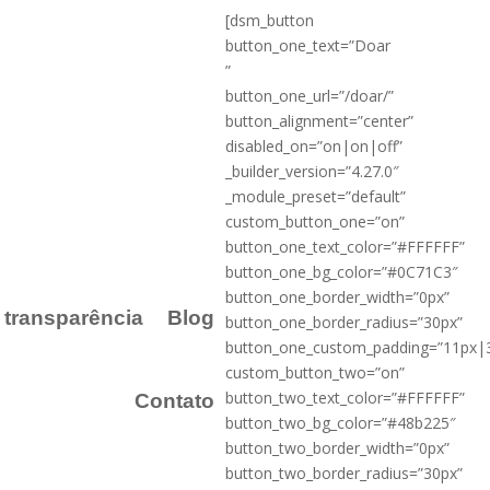
[dsm_button
button_one_text=”Doar
”
button_one_url=”/doar/”
button_alignment=”center”
disabled_on=”on|on|off”
_builder_version=”4.27.0″
_module_preset=”default”
custom_button_one=”on”
button_one_text_color=”#FFFFFF”
button_one_bg_color=”#0C71C3″
button_one_border_width=”0px”
a transparência
Blog
button_one_border_radius=”30px”
button_one_custom_padding=”11px|
custom_button_two=”on”
button_two_text_color=”#FFFFFF”
Contato
button_two_bg_color=”#48b225″
button_two_border_width=”0px”
button_two_border_radius=”30px”