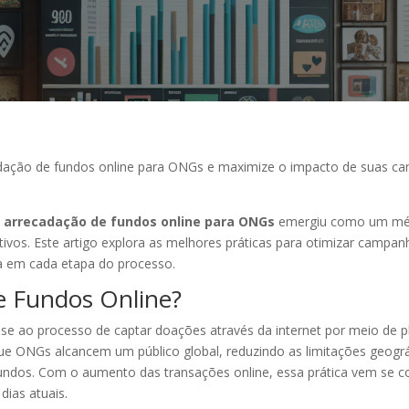
cadação de fundos online para ONGs e maximize o impacto de suas 
a
arrecadação de fundos online para ONGs
emergiu como um méto
ativos. Este artigo explora as melhores práticas para otimizar campa
a em cada etapa do processo.
e Fundos Online?
se ao processo de captar doações através da internet por meio de pla
ue ONGs alcancem um público global, reduzindo as limitações geogr
fundos. Com o aumento das transações online, essa prática vem se
ias atuais.