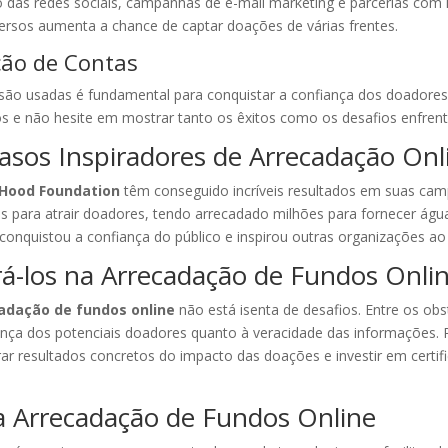
das redes sociais, campanhas de e-mail marketing e parcerias com i
 diversos aumenta a chance de captar doações de várias frentes.
ção de Contas
ão usadas é fundamental para conquistar a confiança dos doadores.
os e não hesite em mostrar tanto os êxitos como os desafios enfren
Casos Inspiradores de Arrecadação Onl
 Hood Foundation
têm conseguido incríveis resultados em suas cam
is para atrair doadores, tendo arrecadado milhões para fornecer ág
 conquistou a confiança do público e inspirou outras organizações a
á-los na Arrecadação de Fundos Onli
adação de fundos online
não está isenta de desafios. Entre os o
ça dos potenciais doadores quanto à veracidade das informações. Pa
 resultados concretos do impacto das doações e investir em certifi
a Arrecadação de Fundos Online