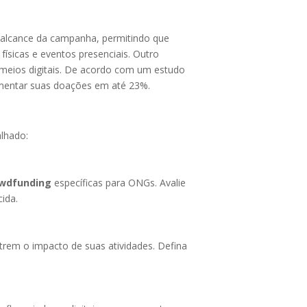
o alcance da campanha, permitindo que
ísicas e eventos presenciais. Outro
o meios digitais. De acordo com um estudo
umentar suas doações em até 23%.
lhado:
owdfunding
específicas para ONGs. Avalie
ida.
trem o impacto de suas atividades. Defina