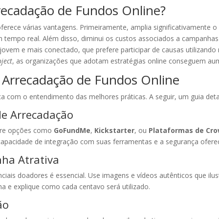
rrecadação de Fundos Online?
oferece várias vantagens. Primeiramente, amplia significativamente 
 tempo real. Além disso, diminui os custos associados a campanhas f
jovem e mais conectado, que prefere participar de causas utilizand
oject
, as organizações que adotam estratégias online conseguem a
a Arrecadação de Fundos Online
com o entendimento das melhores práticas. A seguir, um guia deta
de Arrecadação
dere opções como
GoFundMe
,
Kickstarter
, ou
Plataformas de Cr
, capacidade de integração com suas ferramentas e a segurança oferec
ha Atrativa
iais doadores é essencial. Use imagens e vídeos autênticos que ilus
a e explique como cada centavo será utilizado.
ão