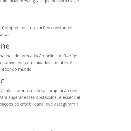
nfluenciadores digitais que possam trazer
 Compartilhe atualizações constantes
tados.
ine
panhas de arrecadação online. A
Charity:
ua potável em comunidades carentes. A
o redor do mundo.
ne
bstáculos comuns estão a competição com
ra superar esses obstáculos, é essencial
cações de credibilidade, que asseguram a