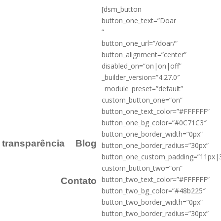
[dsm_button
button_one_text=”Doar
”
button_one_url=”/doar/”
button_alignment=”center”
disabled_on=”on|on|off”
_builder_version=”4.27.0″
_module_preset=”default”
custom_button_one=”on”
button_one_text_color=”#FFFFFF”
button_one_bg_color=”#0C71C3″
button_one_border_width=”0px”
a transparência
Blog
button_one_border_radius=”30px”
button_one_custom_padding=”11px|
custom_button_two=”on”
button_two_text_color=”#FFFFFF”
Contato
button_two_bg_color=”#48b225″
button_two_border_width=”0px”
button_two_border_radius=”30px”