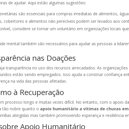
iras de ajudar. Aqui estão algumas sugestões:
netárias são essenciais para compras imediatas de alimentos, água 
, cobertores e alimentos não perecíveis podem ser levados aos cent
ível, considere se tornar um voluntário em organizações locais que
aúde mental também são necessários para ajudar as pessoas a lidar
sparência nas Doações
haja transparência no uso dos recursos arrecadados. As organizaçõe
fundos estão sendo empregados. Isso ajuda a construir confiança ent
rença na vida das pessoas afetadas.
umo à Recuperação
m processo longo e muitas vezes difícil. No entanto, com o apoio da
sa tão nobre quanto o
apoio humanitário a vítimas de chuvas em 
amílias atingidas mas também promovendo esperança e resiliência en
sobre Apoio Humanitário