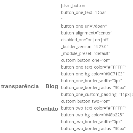
[dsm_button
button_one_text=”Doar
”
button_one_url=”/doar/”
button_alignment=”center”
disabled_on=”on|on|off”
_builder_version=”4.27.0″
_module_preset=”default”
custom_button_one=”on”
button_one_text_color=”#FFFFFF”
button_one_bg_color=”#0C71C3″
button_one_border_width=”0px”
a transparência
Blog
button_one_border_radius=”30px”
button_one_custom_padding=”11px|
custom_button_two=”on”
button_two_text_color=”#FFFFFF”
Contato
button_two_bg_color=”#48b225″
button_two_border_width=”0px”
button_two_border_radius=”30px”