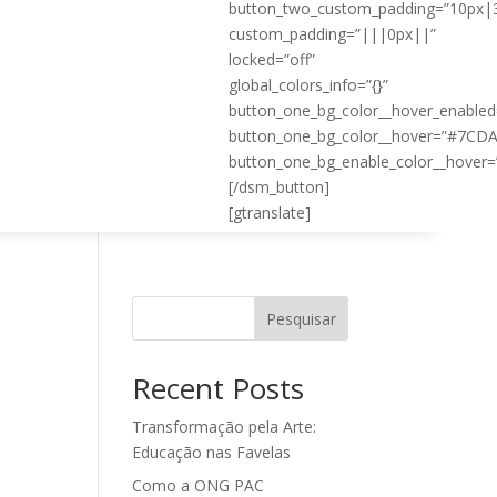
button_two_custom_padding=”10px|
custom_padding=”|||0px||”
locked=”off”
global_colors_info=”{}”
button_one_bg_color__hover_enable
button_one_bg_color__hover=”#7CD
button_one_bg_enable_color__hover=
[/dsm_button]
[gtranslate]
Pesquisar
Recent Posts
Transformação pela Arte:
Educação nas Favelas
Como a ONG PAC