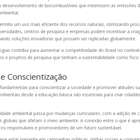
o desenvolvimento de biocombustíveis que minimizem as emissões de
ambiental.
ite um uso mais eficiente dos recursos naturais, otimizando process
iversidades, centros de pesquisa e empresas podem incentivar a cria
erando soluções inovadoras que possam ser replicadas globalmente.
gias contribui para aumentar a competitividade do Brasil no contex
ups e projetos de pesquisa que tenham a sustentabilidade como foco
 e Conscientização
fundamentais para conscientizar a sociedade e promover atitudes su
bientais desde a educação básica são essenciais para criar cidadã
idade ambiental passa por mudanças curriculares, com a adição de 
s globais que afetam o meio ambiente. A conexão entre o que é apre
ntos responsáveis e promovedores de um futuro sustentável.
eve estar presente em campanhas públicas, mídias sociais e comuni