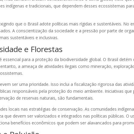
des indígenas e tradicionais, que dependem desses ecossistemas par
gindo que o Brasil adote políticas mais rígidas e sustentáveis. No e
usados. A conscientização da sociedade e a pressão por parte de o
mais sustentáveis e inclusivas.
sidade e Florestas
é essencial para a proteção da biodiversidade global. O Brasil deté
entanto, a ameaça de atividades ilegais como mineração, exploração
cossistemas.
l devem ser uma prioridade. Isso inclui a fiscalização rigorosa das 
úblicas responsáveis pela proteção do meio ambiente. Iniciativas qu
rvação de reservas naturais, são fundamentais.
dades locais nas estratégias de conservação. As comunidades indíge
 que devem ser valorizados e integrados nas políticas públicas. O us
ciona benefícios econômicos que podem ser alavancados para prom