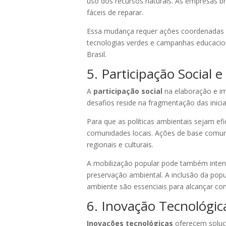
uso dos recursos naturais. As empresas bra
fáceis de reparar.
Essa mudança requer ações coordenadas de 
tecnologias verdes e campanhas educacion
Brasil.
5. Participação Social e
A
participação social
na elaboração e im
desafios reside na fragmentação das inic
Para que as políticas ambientais sejam e
comunidades locais. Ações de base comunit
regionais e culturais.
A mobilização popular pode também inten
preservação ambiental. A inclusão da pop
ambiente são essenciais para alcançar co
6. Inovação Tecnológi
Inovações tecnológicas
oferecem soluçõ