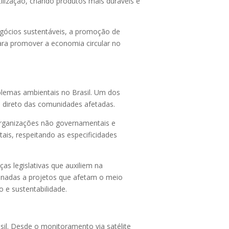
tilização, criando produtos mais duráveis e
negócios sustentáveis, a promoção de
ara promover a economia circular no
blemas ambientais no Brasil. Um dos
 direto das comunidades afetadas.
 organizações não governamentais e
ais, respeitando as especificidades
s legislativas que auxiliem na
ionadas a projetos que afetam o meio
 e sustentabilidade.
sil. Desde o monitoramento via satélite