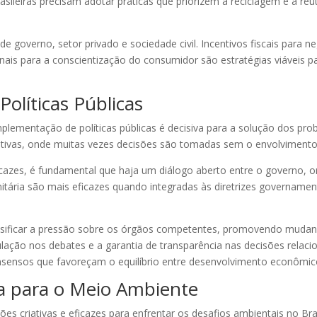
sileiras precisam adotar práticas que priorizem a reciclagem e a reu
governo, setor privado e sociedade civil. Incentivos fiscais para 
ais para a conscientização do consumidor são estratégias viáveis p
 Políticas Públicas
plementação de políticas públicas é decisiva para a solução dos pro
iativas, onde muitas vezes decisões são tomadas sem o envolvimento
ficazes, é fundamental que haja um diálogo aberto entre o governo,
ária são mais eficazes quando integradas às diretrizes governament
sificar a pressão sobre os órgãos competentes, promovendo mudança
ulação nos debates e a garantia de transparência nas decisões relac
nsensos que favoreçam o equilíbrio entre desenvolvimento econômico
ca para o Meio Ambiente
es criativas e eficazes para enfrentar os desafios ambientais no Bra