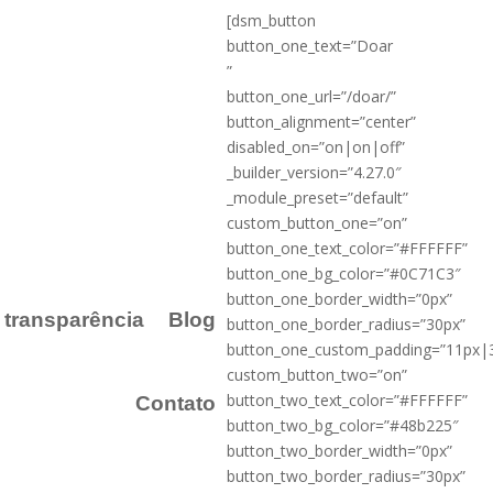
[dsm_button
button_one_text=”Doar
”
button_one_url=”/doar/”
button_alignment=”center”
disabled_on=”on|on|off”
_builder_version=”4.27.0″
_module_preset=”default”
custom_button_one=”on”
button_one_text_color=”#FFFFFF”
button_one_bg_color=”#0C71C3″
button_one_border_width=”0px”
a transparência
Blog
button_one_border_radius=”30px”
button_one_custom_padding=”11px|
custom_button_two=”on”
button_two_text_color=”#FFFFFF”
Contato
button_two_bg_color=”#48b225″
button_two_border_width=”0px”
button_two_border_radius=”30px”