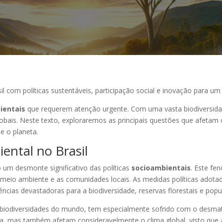
l com políticas sustentáveis, participação social e inovação para um
ientais
que requerem atenção urgente. Com uma vasta biodiversidad
obais. Neste texto, exploraremos as principais questões que afetam o
e o planeta.
ental no Brasil
 um desmonte significativo das políticas
socioambientais
. Este fe
eio ambiente e as comunidades locais. As medidas políticas adotada
ncias devastadoras para a biodiversidade, reservas florestais e popu
biodiversidades do mundo, tem especialmente sofrido com o desma
, mas também afetam consideravelmente o clima global, visto que as