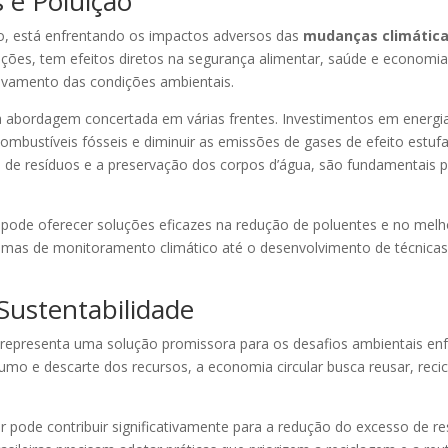
 e Poluição
o, está enfrentando os impactos adversos das
mudanças climátic
ões, tem efeitos diretos na segurança alimentar, saúde e economia d
ravamento das condições ambientais.
abordagem concertada em várias frentes. Investimentos em energias
ombustíveis fósseis e diminuir as emissões de gases de efeito estufa.
de resíduos e a preservação dos corpos d’água, são fundamentais pa
ode oferecer soluções eficazes na redução de poluentes e no melho
temas de monitoramento climático até o desenvolvimento de técnica
 Sustentabilidade
representa uma solução promissora para os desafios ambientais enfr
umo e descarte dos recursos, a economia circular busca reusar, reci
 pode contribuir significativamente para a redução do excesso de re