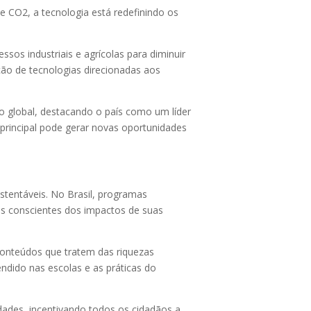
 CO2, a tecnologia está redefinindo os
os industriais e agrícolas para diminuir
ção de tecnologias direcionadas aos
to global, destacando o país como um líder
 principal pode gerar novas oportunidades
stentáveis. No Brasil, programas
os conscientes dos impactos de suas
conteúdos que tratem das riquezas
ndido nas escolas e as práticas do
dades, incentivando todos os cidadãos a